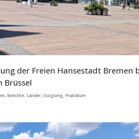
tung der Freien Hansestadt Bremen b
n Brüssel
ein
,
Berichte
,
Länder
,
Outgoing
,
Praktikum