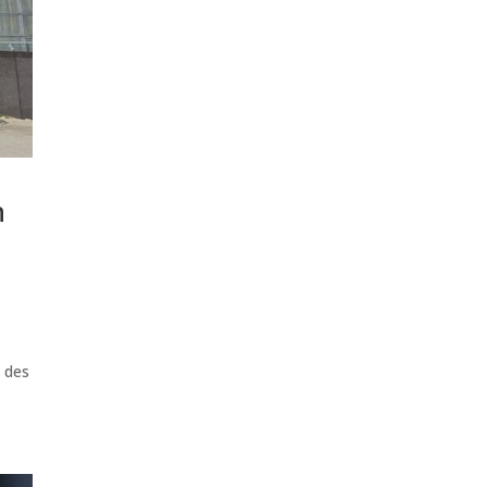
n
g des