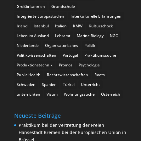
Großbritannien
Grundschule
Integrierte Europastudien
Interkulturelle Erfahrungen
Irland
Istanbul
Italien
KMW
Kulturschock
Leben im Ausland
Lehramt
Marine Biology
NGO
Niederlande
Organisatorisches
Politik
Politikwissenschaften
Portugal
Praktikumssuche
Produktionstechnik
Promos
Psychologie
Public Health
Rechtswissenschaften
Roots
Schweden
Spanien
Türkei
Unterricht
unterrichten
Visum
Wohnungssuche
Österreich
Neueste Beiträge
Praktikum bei der Vertretung der Freien
Hansestadt Bremen bei der Europäischen Union in
Brüssel