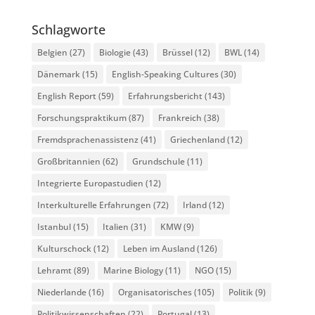
Schlagworte
Belgien
(27)
Biologie
(43)
Brüssel
(12)
BWL
(14)
Dänemark
(15)
English-Speaking Cultures
(30)
English Report
(59)
Erfahrungsbericht
(143)
Forschungspraktikum
(87)
Frankreich
(38)
Fremdsprachenassistenz
(41)
Griechenland
(12)
Großbritannien
(62)
Grundschule
(11)
Integrierte Europastudien
(12)
Interkulturelle Erfahrungen
(72)
Irland
(12)
Istanbul
(15)
Italien
(31)
KMW
(9)
Kulturschock
(12)
Leben im Ausland
(126)
Lehramt
(89)
Marine Biology
(11)
NGO
(15)
Niederlande
(16)
Organisatorisches
(105)
Politik
(9)
Politikwissenschaften
(22)
Portugal
(13)