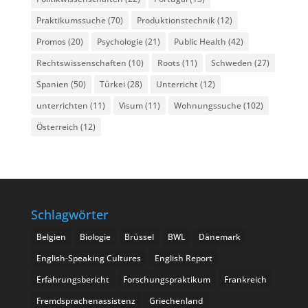
Praktikumssuche
(70)
Produktionstechnik
(12)
Promos
(20)
Psychologie
(21)
Public Health
(42)
Rechtswissenschaften
(10)
Roots
(11)
Schweden
(27)
Spanien
(50)
Türkei
(28)
Unterricht
(12)
unterrichten
(11)
Visum
(11)
Wohnungssuche
(102)
Österreich
(12)
Schlagwörter
Belgien
Biologie
Brüssel
BWL
Dänemark
English-Speaking Cultures
English Report
Erfahrungsbericht
Forschungspraktikum
Frankreich
Fremdsprachenassistenz
Griechenland