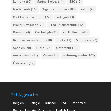
Lehramt
(90)
Marine Biology
(11)
NGO
(15)
Niederlande
(16)
Organisatorisches
(105)
Politik
(9)
Politikwissenschaften
(22)
Portugal
(13)
Praktikumssuche
(70)
Produktionstechnik
(12)
Promos
(20)
Psychologie
(21)
Public Health
(42)
Rechtswissenschaften
(10)
Roots
(11)
Schweden
(27)
Spanien
(50)
Türkei
(28)
Unterricht
(13)
unterrichten
(11)
Visum
(11)
Wohnungssuche
(102)
Österreich
(12)
Schlagwörter
Belgien
Biologie
Brüssel
BWL
Dänemark
English-Speaking Cultures
English Report