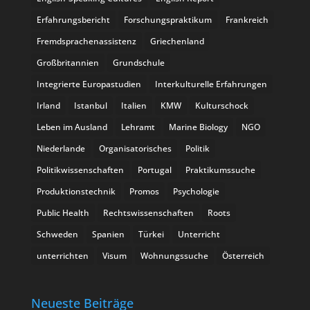
Erfahrungsbericht
Forschungspraktikum
Frankreich
Fremdsprachenassistenz
Griechenland
Großbritannien
Grundschule
Integrierte Europastudien
Interkulturelle Erfahrungen
Irland
Istanbul
Italien
KMW
Kulturschock
Leben im Ausland
Lehramt
Marine Biology
NGO
Niederlande
Organisatorisches
Politik
Politikwissenschaften
Portugal
Praktikumssuche
Produktionstechnik
Promos
Psychologie
Public Health
Rechtswissenschaften
Roots
Schweden
Spanien
Türkei
Unterricht
unterrichten
Visum
Wohnungssuche
Österreich
Neueste Beiträge