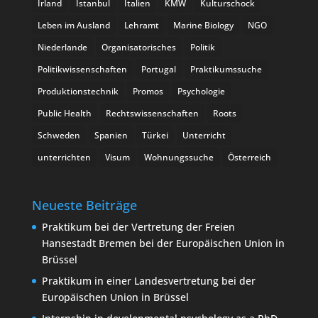
Irland
Istanbul
Italien
KMW
Kulturschock
Leben im Ausland
Lehramt
Marine Biology
NGO
Niederlande
Organisatorisches
Politik
Politikwissenschaften
Portugal
Praktikumssuche
Produktionstechnik
Promos
Psychologie
Public Health
Rechtswissenschaften
Roots
Schweden
Spanien
Türkei
Unterricht
unterrichten
Visum
Wohnungssuche
Österreich
Neueste Beiträge
Praktikum bei der Vertretung der Freien
Hansestadt Bremen bei der Europäischen Union in
Brüssel
Praktikum in einer Landesvertretung bei der
Europäischen Union in Brüssel