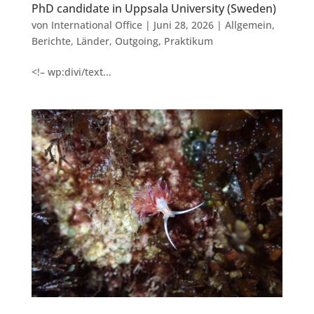
PhD candidate in Uppsala University (Sweden)
von
International Office
|
Juni 28, 2026
|
Allgemein
,
Berichte
,
Länder
,
Outgoing
,
Praktikum
<!– wp:divi/text...