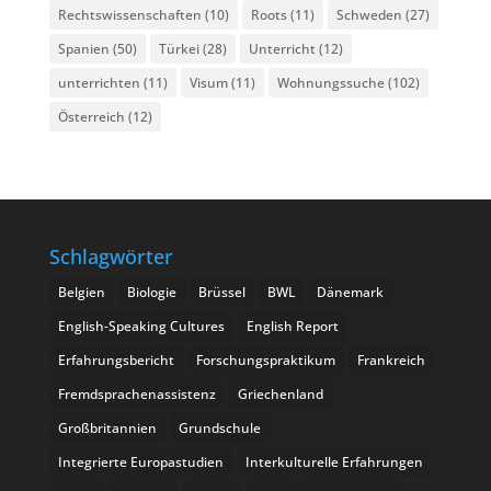
Rechtswissenschaften
(10)
Roots
(11)
Schweden
(27)
Spanien
(50)
Türkei
(28)
Unterricht
(12)
unterrichten
(11)
Visum
(11)
Wohnungssuche
(102)
Österreich
(12)
Schlagwörter
Belgien
Biologie
Brüssel
BWL
Dänemark
English-Speaking Cultures
English Report
Erfahrungsbericht
Forschungspraktikum
Frankreich
Fremdsprachenassistenz
Griechenland
Großbritannien
Grundschule
Integrierte Europastudien
Interkulturelle Erfahrungen