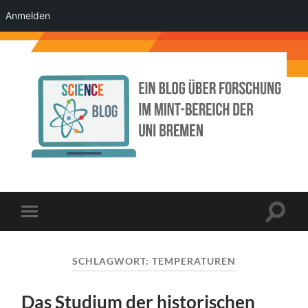
Anmelden
Science
Blog
der
Uni
Bremen
Suchfe
Mobile-
ein-/a
Menü
ein-/ausblenden
SCHLAGWORT:
TEMPERATUREN
Das Studium der historischen