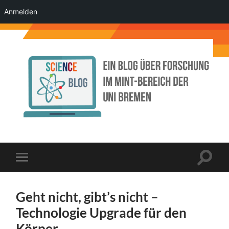
Anmelden
Science
Blog
der
Uni
Bremen
Suchfe
Mobile-
ein-/a
Menü
ein-/ausblenden
Geht nicht, gibt’s nicht –
Technologie Upgrade für den
Körper