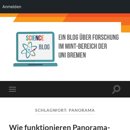
Anmelden
Science
Blog
der
Uni
Bremen
Suchfe
Mobile-
ein-/a
Menü
ein-/ausblenden
SCHLAGWORT:
PANORAMA
Wie funktionieren Panorama-