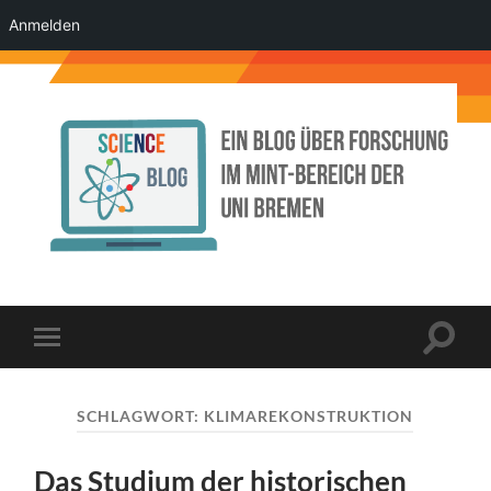
Anmelden
Science
Blog
der
Uni
Bremen
Suchfe
Mobile-
ein-/a
Menü
ein-/ausblenden
SCHLAGWORT:
KLIMAREKONSTRUKTION
Das Studium der historischen