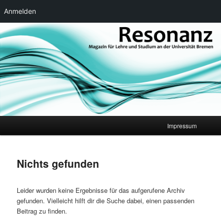
Anmelden
Zum
Zum
Magazin für Lehre und Studium an der Universität Bremen
primären
sekundären
Inhalt
Inhalt
springen
springen
Resonanz
Hauptmenü
Impressum
Nichts gefunden
Leider wurden keine Ergebnisse für das aufgerufene Archiv
gefunden. Vielleicht hilft dir die Suche dabei, einen passenden
Beitrag zu finden.