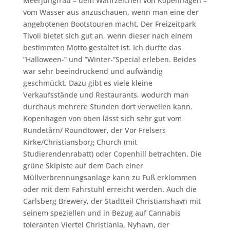
Meerjungfrau – dem Wahrzeichen von Kopenhagen –
vom Wasser aus anzuschauen, wenn man eine der
angebotenen Bootstouren macht. Der Freizeitpark
Tivoli bietet sich gut an, wenn dieser nach einem
bestimmten Motto gestaltet ist. Ich durfte das
”Halloween-” und ”Winter-”Special erleben. Beides
war sehr beeindruckend und aufwändig
geschmückt. Dazu gibt es viele kleine
Verkaufsstände und Restaurants, wodurch man
durchaus mehrere Stunden dort verweilen kann.
Kopenhagen von oben lässt sich sehr gut vom
Rundetårn/ Roundtower, der Vor Frelsers
Kirke/Christiansborg Church (mit
Studierendenrabatt) oder Copenhill betrachten. Die
grüne Skipiste auf dem Dach einer
Müllverbrennungsanlage kann zu Fuß erklommen
oder mit dem Fahrstuhl erreicht werden. Auch die
Carlsberg Brewery, der Stadtteil Christianshavn mit
seinem speziellen und in Bezug auf Cannabis
toleranten Viertel Christiania, Nyhavn, der