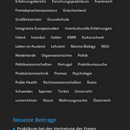
Erfahrungsbericht
Forschungspraktikum
Frankreich
Fremdsprachenassistenz
Griechenland
Großbritannien
Grundschule
Integrierte Europastudien
Interkulturelle Erfahrungen
Irland
Istanbul
Italien
KMW
Kulturschock
Leben im Ausland
Lehramt
Marine Biology
NGO
Niederlande
Organisatorisches
Politik
Politikwissenschaften
Portugal
Praktikumssuche
Produktionstechnik
Promos
Psychologie
Public Health
Rechtswissenschaften
Roots
Schweden
Spanien
Türkei
Unterricht
unterrichten
Visum
Wohnungssuche
Österreich
Neueste Beiträge
Praktikum bei der Vertretung der Freien