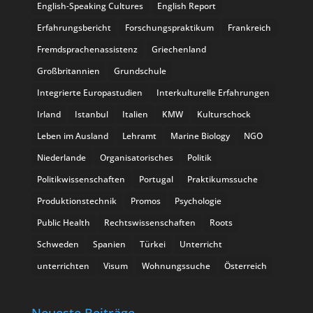
English-Speaking Cultures
English Report
Erfahrungsbericht
Forschungspraktikum
Frankreich
Fremdsprachenassistenz
Griechenland
Großbritannien
Grundschule
Integrierte Europastudien
Interkulturelle Erfahrungen
Irland
Istanbul
Italien
KMW
Kulturschock
Leben im Ausland
Lehramt
Marine Biology
NGO
Niederlande
Organisatorisches
Politik
Politikwissenschaften
Portugal
Praktikumssuche
Produktionstechnik
Promos
Psychologie
Public Health
Rechtswissenschaften
Roots
Schweden
Spanien
Türkei
Unterricht
unterrichten
Visum
Wohnungssuche
Österreich
Neueste Beiträge