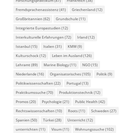
Forschungspraktikum
(87)
Frankreich
(38)
Fremdsprachenassistenz
(41)
Griechenland
(12)
Großbritannien
(62)
Grundschule
(11)
Integrierte Europastudien
(12)
Interkulturelle Erfahrungen
(72)
Irland
(12)
Istanbul
(15)
Italien
(31)
KMW
(9)
Kulturschock
(12)
Leben im Ausland
(126)
Lehramt
(89)
Marine Biology
(11)
NGO
(15)
Niederlande
(16)
Organisatorisches
(105)
Politik
(9)
Politikwissenschaften
(22)
Portugal
(13)
Praktikumssuche
(70)
Produktionstechnik
(12)
Promos
(20)
Psychologie
(21)
Public Health
(42)
Rechtswissenschaften
(10)
Roots
(11)
Schweden
(27)
Spanien
(50)
Türkei
(28)
Unterricht
(12)
unterrichten
(11)
Visum
(11)
Wohnungssuche
(102)