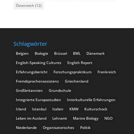
Österreich
(12)
Schlagwörter
Belgien
Biologie
Brüssel
BWL
Dänemark
English-Speaking Cultures
English Report
Erfahrungsbericht
Forschungspraktikum
Frankreich
Fremdsprachenassistenz
Griechenland
Großbritannien
Grundschule
Integrierte Europastudien
Interkulturelle Erfahrungen
Irland
Istanbul
Italien
KMW
Kulturschock
Leben im Ausland
Lehramt
Marine Biology
NGO
Niederlande
Organisatorisches
Politik