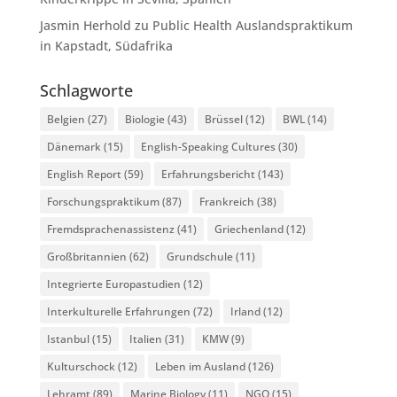
Jasmin Herhold
zu
Public Health Auslandspraktikum
in Kapstadt, Südafrika
Schlagworte
Belgien
(27)
Biologie
(43)
Brüssel
(12)
BWL
(14)
Dänemark
(15)
English-Speaking Cultures
(30)
English Report
(59)
Erfahrungsbericht
(143)
Forschungspraktikum
(87)
Frankreich
(38)
Fremdsprachenassistenz
(41)
Griechenland
(12)
Großbritannien
(62)
Grundschule
(11)
Integrierte Europastudien
(12)
Interkulturelle Erfahrungen
(72)
Irland
(12)
Istanbul
(15)
Italien
(31)
KMW
(9)
Kulturschock
(12)
Leben im Ausland
(126)
Lehramt
(89)
Marine Biology
(11)
NGO
(15)