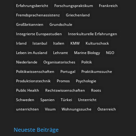
Erfahrungsbericht
Forschungspraktikum
Frankreich
Fremdsprachenassistenz
Griechenland
Großbritannien
Grundschule
Integrierte Europastudien
Interkulturelle Erfahrungen
Irland
Istanbul
Italien
KMW
Kulturschock
Leben im Ausland
Lehramt
Marine Biology
NGO
Niederlande
Organisatorisches
Politik
Politikwissenschaften
Portugal
Praktikumssuche
Produktionstechnik
Promos
Psychologie
Public Health
Rechtswissenschaften
Roots
Schweden
Spanien
Türkei
Unterricht
unterrichten
Visum
Wohnungssuche
Österreich
Neueste Beiträge