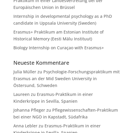
Praktikum in einer Landesvertretung bei der
Europäischen Union in Brüssel
Internship in developmental psychology as a PhD
candidate in Uppsala University (Sweden)
Erasmus+ Praktikum am Estonian Institute of
Historical Memory (Eesti Mälu Instituut)
Biology Internship on Curaçao with Erasmus+
Neueste Kommentare
Julia Müller
zu
Psychologie-Forschungspraktikum mit
Erasmus an der Mid Sweden University in
Östersund, Schweden
Laureen
zu
Erasmus-Praktikum in einer
Kinderkrippe in Sevilla, Spanien
Johanna Pfleger
zu
Pflegewissenschaften-Praktikum
bei einer NGO in Kapstadt, Südafrika
Anna Lebler
zu
Erasmus-Praktikum in einer
Kinderkrippe in Sevilla, Spanien