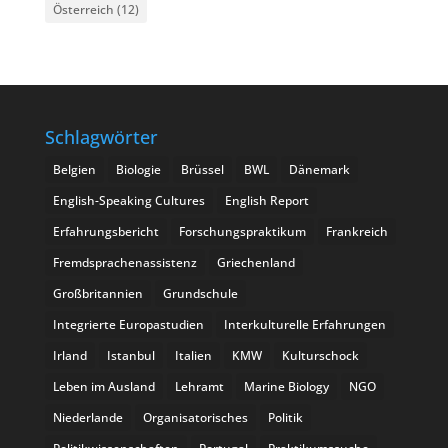
Österreich
(12)
Schlagwörter
Belgien
Biologie
Brüssel
BWL
Dänemark
English-Speaking Cultures
English Report
Erfahrungsbericht
Forschungspraktikum
Frankreich
Fremdsprachenassistenz
Griechenland
Großbritannien
Grundschule
Integrierte Europastudien
Interkulturelle Erfahrungen
Irland
Istanbul
Italien
KMW
Kulturschock
Leben im Ausland
Lehramt
Marine Biology
NGO
Niederlande
Organisatorisches
Politik