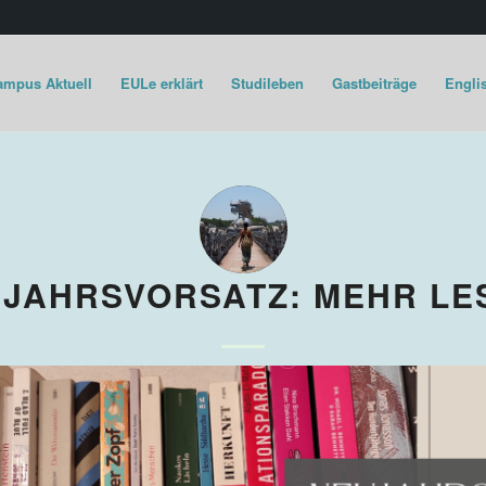
ampus Aktuell
EULe erklärt
Studileben
Gastbeiträge
Englis
JAHRSVORSATZ: MEHR LE