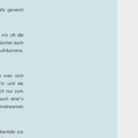
Wie genannt
mir oft die
 Bücher auch
 Aufräumens,
n man sich
*in und als
ach nur zum
auch eine*n
gemeinsamen
benfalls zur