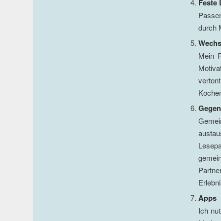
Feste 
Passen
durch 
Wechs
Mein P
Motivat
verton
Kochen
Gegens
Gemei
austau
Lesepa
gemein
Partne
Erlebni
Apps
Ich nut