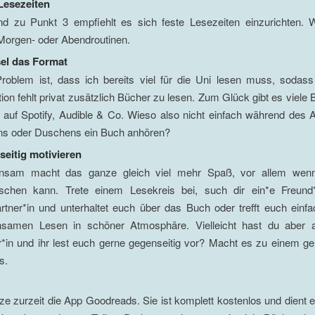
Lesezeiten
d zu Punkt 3 empfiehlt es sich feste Lesezeiten einzurichten. 
Morgen- oder Abendroutinen.
el das Format
roblem ist, dass ich bereits viel für die Uni lesen muss, sodass 
ion fehlt privat zusätzlich Bücher zu lesen. Zum Glück gibt es viele
t auf Spotify, Audible & Co. Wieso also nicht einfach während des
s oder Duschens ein Buch anhören?
eitig motivieren
nsam macht das ganze gleich viel mehr Spaß, vor allem wen
schen kann. Trete einem Lesekreis bei, such dir ein*e Freund
rtner*in und unterhaltet euch über das Buch oder trefft euch einf
samen Lesen in schöner Atmosphäre. Vielleicht hast du aber 
r*in und ihr lest euch gerne gegenseitig vor? Macht es zu einem 
s.
ze zurzeit die App Goodreads. Sie ist komplett kostenlos und dient e