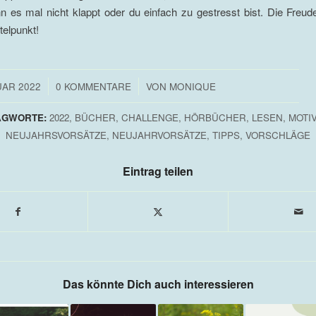
n es mal nicht klappt oder du einfach zu gestresst bist. Die Freu
telpunkt!
/
/
UAR 2022
0 KOMMENTARE
VON
MONIQUE
AGWORTE:
2022
,
BÜCHER
,
CHALLENGE
,
HÖRBÜCHER
,
LESEN
,
MOTI
NEUJAHRSVORSÄTZE
,
NEUJAHRVORSÄTZE
,
TIPPS
,
VORSCHLÄGE
Eintrag teilen
Das könnte Dich auch interessieren