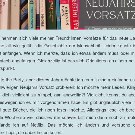
 nehmen sich viele meiner Freund*innen Vorsätze für das neue Ja
so alt wie gefühlt die Geschichte der Menschheit. Leider konnte i
t anfangen. Wenn ich merkte, dass ich etwas ändern muss oder m
infach angefangen. Gleichzeitig ist das sich Orientieren an einem ne
tspunkt.
to the Party, aber dieses Jahr möchte ich es mit einem einfachen
hwierigen Neujahrs Vorsatz probieren: Ich möchte mehr Lesen. Klin
dich vielleicht zu simpel, gar langweilig?! Vielleicht kennst du a
eswegen ich es mir vorgenommen habe. Es gibt unglaublich viele in
gute Bücher, die ich noch lesen möchte. Allerdings lese ich bere
de Woche so viel, dass es mir schwer fällt mich dann noch zu moti
ande ich auf Netflix. Das möchte ich ändern und versuche d
e Tipps, die dabei helfen sollen.