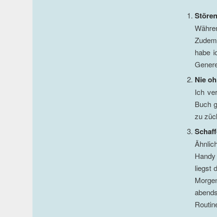
Stören
Währen
Zudem 
habe i
Generel
Nie o
Ich ve
Buch g
zu züc
Schaf
Ähnlic
Handy 
liegst
Morgen
abends
Routin