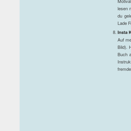
Motiva
lesen 
du gel
Lade F
Insta 
Auf me
Bild).
Buch a
Instru
fremd