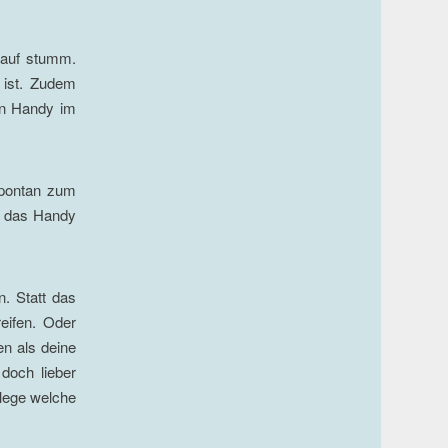
 auf stumm.
 ist. Zudem
in Handy im
spontan zum
tt das Handy
. Statt das
eifen. Oder
n als deine
doch lieber
rlege welche