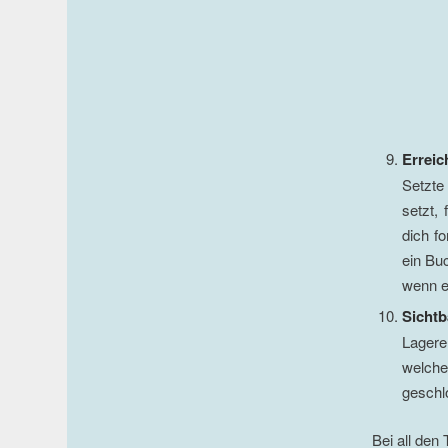
Erreic
Setzte
setzt, 
dich fo
ein Buc
wenn es
Sichtb
Lagere
welch
geschl
Bei all den