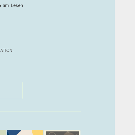
de am Lesen
VATION
,