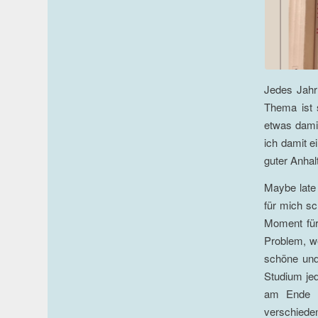
Jedes Jahr
Thema ist 
etwas dami
ich damit e
guter Anhal
Maybe late 
für mich sc
Moment für 
Problem, w
schöne und 
Studium je
am Ende l
verschieden