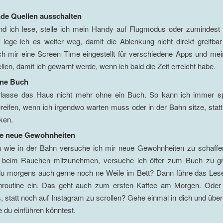
de Quellen ausschalten
d ich lese, stelle ich mein Handy auf Flugmodus oder zumindest
lege ich es weiter weg, damit die Ablenkung nicht direkt greifbar
ch mir eine Screen Time eingestellt für verschiedene Apps und me
len, damit ich gewarnt werde, wenn ich bald die Zeit erreicht habe.
hne Buch
rlasse das Haus nicht mehr ohne ein Buch. So kann ich immer 
reifen, wenn ich irgendwo warten muss oder in der Bahn sitze, sta
ken.
fe neue Gewohnheiten
h wie in der Bahn versuche ich mir neue Gewohnheiten zu schaffen
beim Rauchen mitzunehmen, versuche ich öfter zum Buch zu gr
 du morgens auch gerne noch ne Weile im Bett? Dann führe das Lese
routine ein. Das geht auch zum ersten Kaffee am Morgen. Oder 
, statt noch auf Instagram zu scrollen? Gehe einmal in dich und übe
e du einführen könntest.