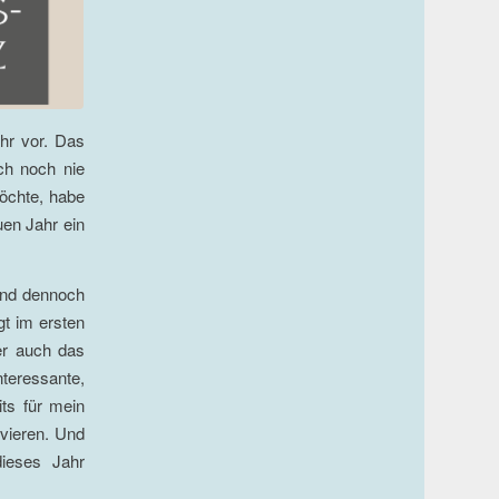
hr vor. Das
ch noch nie
öchte, habe
uen Jahr ein
 und dennoch
gt im ersten
ber auch das
teressante,
its für mein
vieren. Und
ieses Jahr