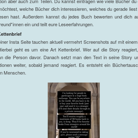
tion aber auch zum Teilen. Du kannst eintragen wie viele Bücher du
möchtest, welche Bücher dich interessieren, welches du gerade lies
esen hast. Außerdem kannst du jedes Buch bewerten und dich a
reund*innen ein und teilt eure Leseerfahrungen.
Kettenbrief
iner Insta Seite tauchen aktuell vermehrt Screenshots auf mit einem
 Hierbei geht es um eine Art Kettenbrief. Wer auf die Story reagiert
n die Person davor. Danach setzt man den Text in seine Story und 
ktionen weiter, sobald jemand reagiert. Es entsteht ein Büchertau
en Menschen.