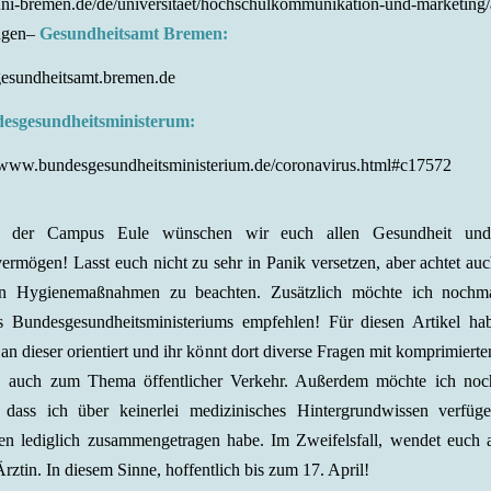
i-bremen.de/de/universitaet/hochschulkommunikation-und-marketing/a
ngen
–
Gesundheitsamt Bremen:
sundheitsamt.bremen.de
esgesundheitsministerum:
//www.bundesgesundheitsministerium.de/coronavirus.html#c17572
der Campus Eule wünschen wir euch allen Gesundheit und
ermögen! Lasst euch nicht zu sehr in Panik versetzen, aber achtet auc
n Hygienemaßnahmen zu beachten. Zusätzlich möchte ich nochma
s Bundesgesundheitsministeriums empfehlen! Für diesen Artikel ha
 an dieser orientiert und ihr könnt dort diverse Fragen mit komprimier
B. auch zum Thema öffentlicher Verkehr. Außerdem möchte ich noc
 dass ich über keinerlei medizinisches Hintergrundwissen verfüg
en lediglich zusammengetragen habe. Im Zweifelsfall, wendet euch a
rztin. In diesem Sinne, hoffentlich bis zum 17. April!