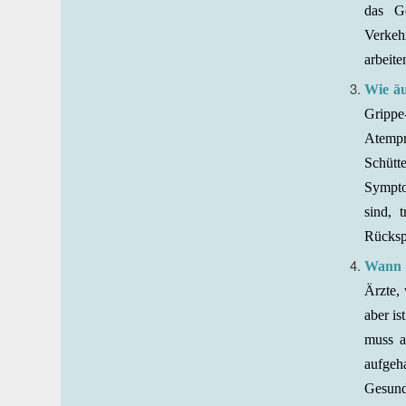
das Ge
Verkeh
arbeite
Wie äu
Gripp
Atempr
Schütt
Sympto
sind, 
Rücksp
Wann l
Ärzte,
aber is
muss a
aufgeh
Gesund