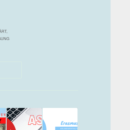
ÄRT
,
GUNG