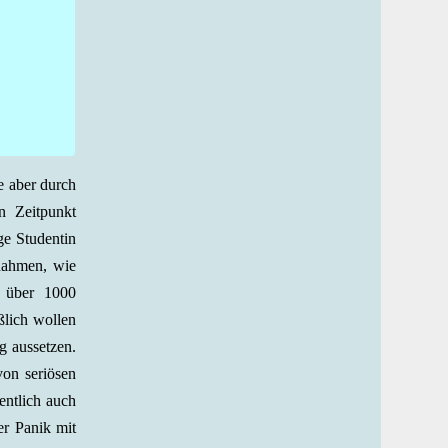
e aber durch
n Zeitpunkt
ge Studentin
ßnahmen, wie
 über 1000
ßlich wollen
g aussetzen.
von seriösen
entlich auch
er Panik mit