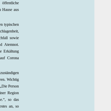
ffentliche
zu Hause aus
en typischen
lagenheit,
hfall sowie
nd Atemnot.
e Erkältung
t auf Corona
 zuständigen
ren. Wichtig
 „Die Person
iner Region
e.“, so das
estes an, so