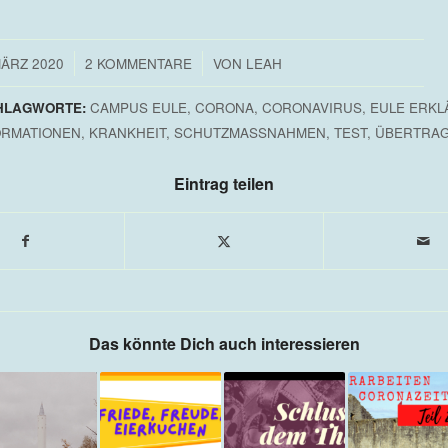
/
/
MÄRZ 2020
2 KOMMENTARE
VON
LEAH
HLAGWORTE:
CAMPUS EULE
,
CORONA
,
CORONAVIRUS
,
EULE ERKL
ORMATIONEN
,
KRANKHEIT
,
SCHUTZMASSNAHMEN
,
TEST
,
ÜBERTRA
Eintrag teilen
Das könnte Dich auch interessieren