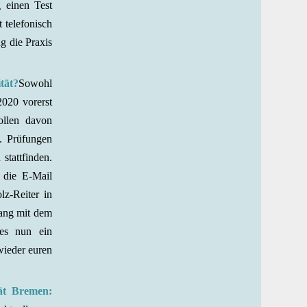
 einen Test
t telefonisch
g die Praxis
tät?
Sowohl
2020 vorerst
ollen davon
n. Prüfungen
stattfinden.
die E-Mail
lz-Reiter in
gang mit dem
 es nun ein
wieder euren
tät Bremen: