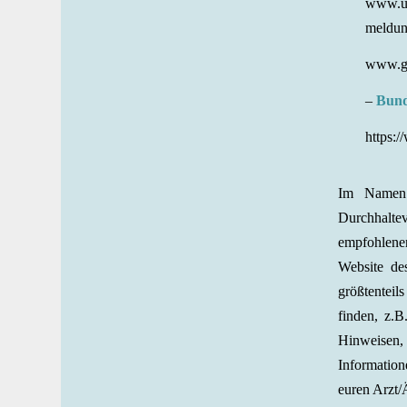
www.un
meldu
www.ge
–
Bund
https:
Im Namen 
Durchhaltev
empfohlene
Website de
größtenteils
finden, z.
Hinweisen,
Information
euren Arzt/Ä