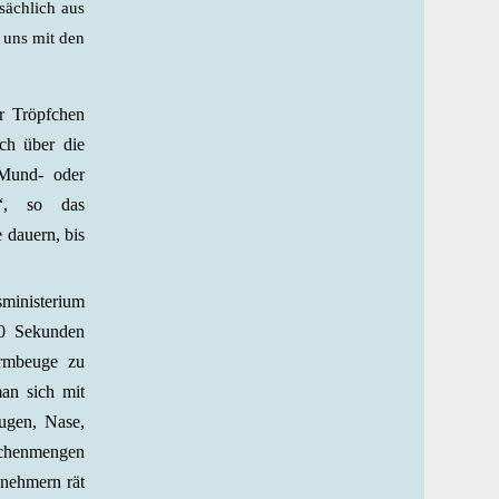
sächlich aus
 uns mit den
r Tröpfchen
ch über die
 Mund- oder
.“, so das
 dauern, bis
ministerium
20 Sekunden
Armbeuge zu
an sich mit
ugen, Nase,
schenmengen
lnehmern rät