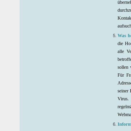
überne
durchzu
Kontak
aufsuc
Was he
die Ho
alle V
betrof
sollen
Für F
Adres
seiner
Virus.
regelm
Webmai
Inform