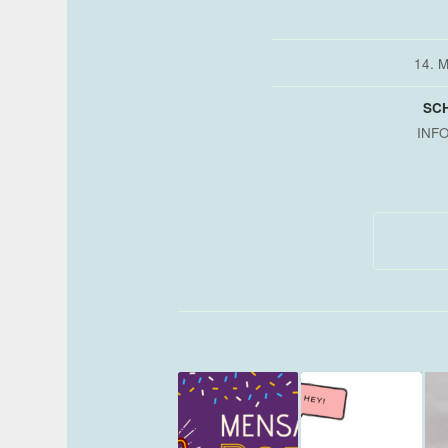
14. 
SC
INF