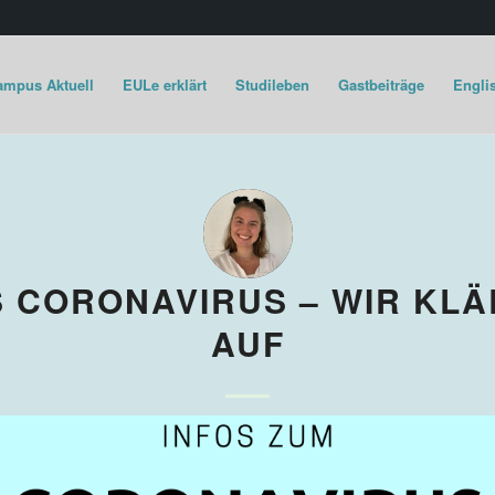
ampus Aktuell
EULe erklärt
Studileben
Gastbeiträge
Englis
 CORONAVIRUS – WIR KL
AUF