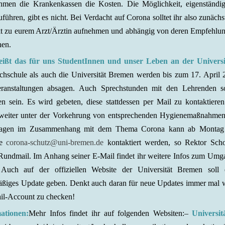
hmen die Krankenkassen die Kosten. Die Möglichkeit, eigenständig
führen, gibt es nicht. Bei Verdacht auf Corona solltet ihr also zunächs
t zu eurem Arzt/Ärztin aufnehmen und abhängig von deren Empfehlun
hen.
ißt das für uns StudentInnen und unser Leben an der Universi
chschule als auch die Universität Bremen werden bis zum 17. April 
eranstaltungen absagen. Auch Sprechstunden mit den Lehrenden s
fen sein. Es wird gebeten, diese stattdessen per Mail zu kontaktiere
 weiter unter der Vorkehrung von entsprechenden Hygienemaßnahmen 
ragen im Zusammenhang mit dem Thema Corona kann ab Montag 
se
corona-schutz@uni-bremen.de
kontaktiert werden, so Rektor Scho
 Rundmail. Im Anhang seiner E-Mail findet ihr weitere Infos zum Um
 Auch auf der offiziellen Website der Universität Bremen soll
äßiges Update geben. Denkt auch daran für neue Updates immer mal 
l-Account zu checken!
ationen:
Mehr Infos findet ihr auf folgenden Websiten:
–
Universi