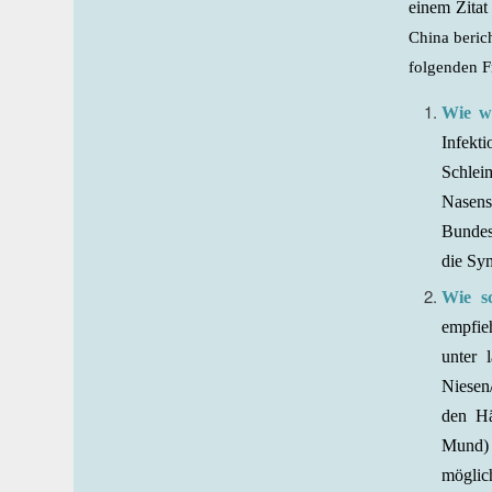
einem Zitat
China beric
folgenden F
Wie wi
Infekt
Schlei
Nasen
Bundes
die Sym
Wie s
empfie
unter 
Niesen
den Hä
Mund) 
möglic