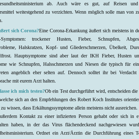
sundheitsministerium ab. Auch wäre es gut, auf Reisen und ö
rsmittel weitestgehend zu verzichten. Wenn möglich solle man von 
n.
ßert sich Corona?
Eine Corona-Erkankung äußert sich meistens in d
e-Symptomen:
trockener Husten, Fieber, Schnupfen, Abgesch
obleme, Halskratzen, Kopf- und Gliederschmerzen, Übelkeit, Durc
elfrost. Hauptsymptome sind aber laut der IKH Fieber, Husten u
me wie Schnupfen, Halsschmerzen und Niesen die typisch für ein
treten angeblich eher selten auf. Dennoch solltet ihr bei Verdach
rache mit eurem Arzt halten.
asse ich mich testen?
Ob ein Test durchgeführt wird, entscheiden die
 welche sich an den Empfehlungen des Robert Koch Institutes orientie
t zu wissen, dass Erkältungssymptome allein meistens nicht ausreichen.
ußerdem Kontakt zu einer infizierten Person gehabt oder sich in e
alten haben, in der das Virus flächendeckend nachgewiesen wurd
heitsministerium. Ordnet ein Arzt/Ärztin die Durchführung eines T