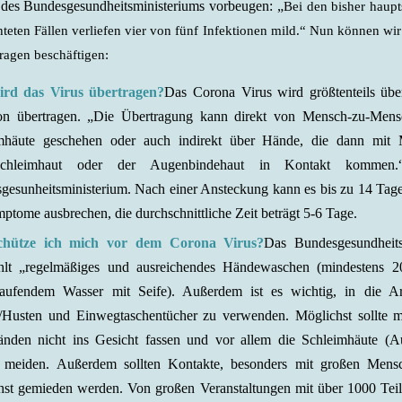
 des Bundesgesundheitsministeriums vorbeugen: „
Bei den bisher haupt
hteten Fällen verliefen vier von fünf Infektionen mild.“ Nun können wir
ragen beschäftigen:
rd das Virus übertragen?
Das Corona Virus wird größtenteils übe
ion übertragen. „Die Übertragung kann direkt von Mensch-zu-Mens
mhäute geschehen oder auch indirekt über Hände, die dann mit
schleimhaut oder der Augenbindehaut in Kontakt kommen
gesunheitsministerium. Nach einer Ansteckung kann es bis zu 14 Tage
ptome ausbrechen, die durchschnittliche Zeit beträgt 5-6 Tage.
chütze ich mich vor dem Corona Virus?
Das Bundesgesundheits
hlt „regelmäßiges und ausreichendes Händewaschen (mindestens 
laufendem Wasser mit Seife). Außerdem ist es wichtig, in die 
/Husten und Einwegtaschentücher zu verwenden. Möglichst sollte m
nden nicht ins Gesicht fassen und vor allem die Schleimhäute (A
meiden. Außerdem sollten Kontakte, besonders mit großen Men
hst gemieden werden. Von großen Veranstaltungen mit über 1000 Tei