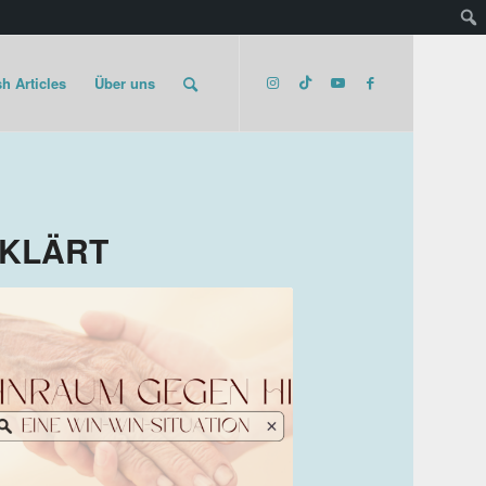
h Articles
Über uns
RKLÄRT