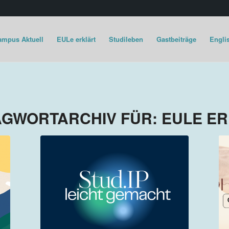
ampus Aktuell
EULe erklärt
Studileben
Gastbeiträge
Englis
GWORTARCHIV FÜR:
EULE E