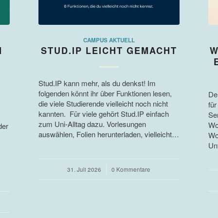
CAMPUS AKTUELL
N
STUD.IP LEICHT GEMACHT
W
Stud.IP kann mehr, als du denkst! Im
folgenden könnt ihr über Funktionen lesen,
De
die viele Studierende vielleicht noch nicht
für
kannten. Für viele gehört Stud.IP einfach
Se
zum Uni-Alltag dazu. Vorlesungen
Wo
der
auswählen, Folien herunterladen, vielleicht…
Wo
Unt
31. Juli 2026
/
0 Kommentare