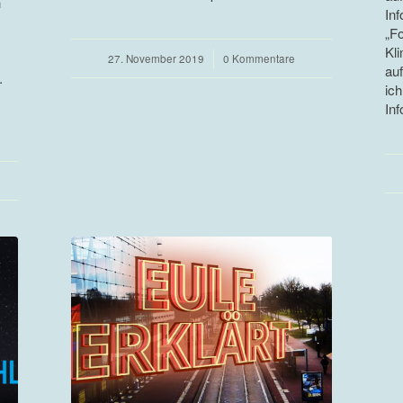
h
Inf
„F
Kl
27. November 2019
/
0 Kommentare
au
.
ic
Inf