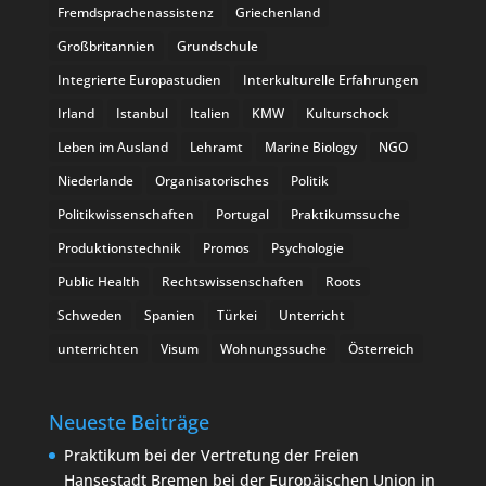
Fremdsprachenassistenz
Griechenland
Großbritannien
Grundschule
Integrierte Europastudien
Interkulturelle Erfahrungen
Irland
Istanbul
Italien
KMW
Kulturschock
Leben im Ausland
Lehramt
Marine Biology
NGO
Niederlande
Organisatorisches
Politik
Politikwissenschaften
Portugal
Praktikumssuche
Produktionstechnik
Promos
Psychologie
Public Health
Rechtswissenschaften
Roots
Schweden
Spanien
Türkei
Unterricht
unterrichten
Visum
Wohnungssuche
Österreich
Neueste Beiträge
Praktikum bei der Vertretung der Freien
Hansestadt Bremen bei der Europäischen Union in