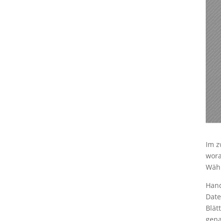
Im z
wora
Wähl
Hand
Date
Blät
gena