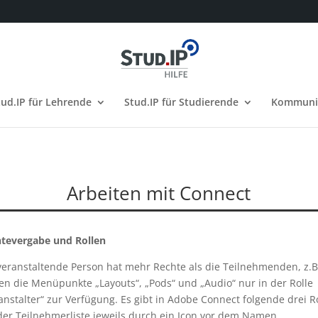
tud.IP für Lehrende
Stud.IP für Studierende
Kommuni
Arbeiten mit Connect
tevergabe und Rollen
veranstaltende Person hat mehr Rechte als die Teilnehmenden, z.B
en die Menüpunkte „Layouts“, „Pods“ und „Audio“ nur in der Rolle
anstalter“ zur Verfügung. Es gibt in Adobe Connect folgende drei R
 der Teilnehmerliste jeweils durch ein Icon vor dem Namen