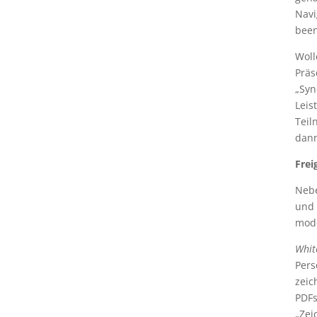
Navi
been
Woll
Präs
„Syn
Leis
Teil
dann
Frei
Nebe
und 
mode
Whit
Pers
zeic
PDFs
„Zei