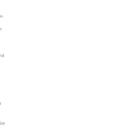
u,
r
ind
n
Sie