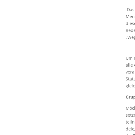
Das 
Menü
dies
Bede
„Weg
Um e
alle
vera
Stat
glei
Grup
Möch
setz
teil
dele