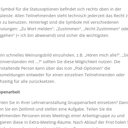
Symbol für die Statusoptionen befindet sich rechts oben in der
leiste. Allen Teilnehmenden steht technisch jederzeit das Recht z
e zu benutzen. Hinterlegt sind die Symbole mit verschiedenen
utungen: „Zu Wort melden", „Zustimmen", „Nicht Zustimmen" ode
gehen" (= ich bin abwesend) sind sicher die wichtigsten.
in schnelles Meinungsbild einzuholen, z.B. „Hören mich alle?“, „S
 einverstanden mit …?“ sollten Sie diese Möglichkeit nutzen. Die
nstaltende Person kann über das Icon „Pod-Optionen“ die
usmeldungen entweder für einen einzelnen Teilnehmenden oder
chzeitig für alle zurücksetzen.
penarbeit
ten Sie in Ihrer Lehrveranstaltung Gruppenarbeit einsetzen? Dan
en Sie ein Zeitlimit und stellen eine Aufgabe. Teilen Sie die
nehmenden Personen eines Meetings einer Arbeitsgruppe zu und
gieren diese in Extra-Meeting-Räume. Nach Ablauf der Frist holen 