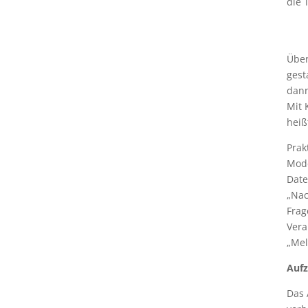
die 
Über
gest
dann
Mit 
heiß
Prak
Mode
Date
„Nac
Frag
Vera
„Mel
Aufz
Das 