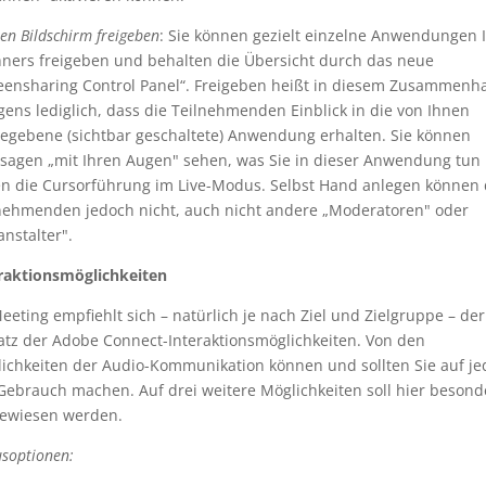
en Bildschirm freigeben
: Sie können gezielt einzelne Anwendungen 
ners freigeben und behalten die Übersicht durch das neue
eensharing Control Panel“. Freigeben heißt in diesem Zusammenh
gens lediglich, dass die Teilnehmenden Einblick in die von Ihnen
gegebene (sichtbar geschaltete) Anwendung erhalten. Sie können
sagen „mit Ihren Augen" sehen, was Sie in dieser Anwendung tun
n die Cursorführung im Live-Modus. Selbst Hand anlegen können 
nehmenden jedoch nicht, auch nicht andere „Moderatoren" oder
anstalter".
raktionsmöglichkeiten
eeting empfiehlt sich – natürlich je nach Ziel und Zielgruppe – der
atz der Adobe Connect-Interaktionsmöglichkeiten. Von den
ichkeiten der Audio-Kommunikation können und sollten Sie auf j
 Gebrauch machen. Auf drei weitere Möglichkeiten soll hier besond
ewiesen werden.
usoptionen: