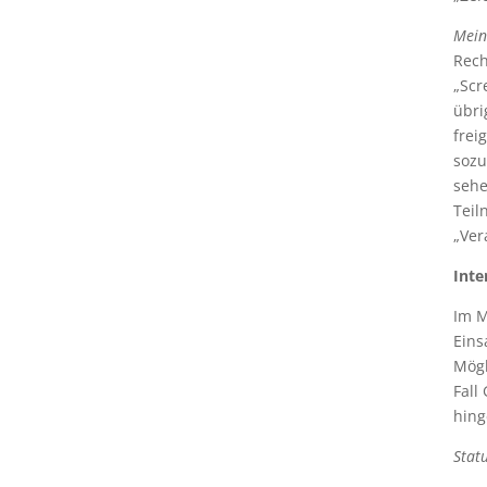
Mein
Rech
„Scr
übri
frei
sozu
sehe
Teil
„Ver
Inte
Im M
Eins
Mögl
Fall
hing
Stat