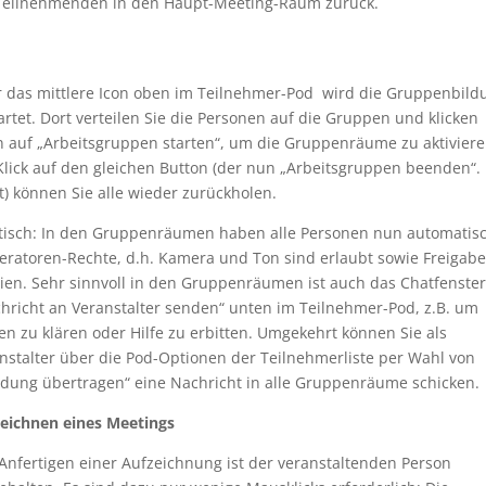
Teilnehmenden in den Haupt-Meeting-Raum zurück.
 das mittlere Icon oben im Teilnehmer-Pod
wird die Gruppenbild
artet. Dort verteilen Sie die Personen auf die Gruppen und klicken
 auf „Arbeitsgruppen starten“, um die Gruppenräume zu aktiviere
Klick auf den gleichen Button (der nun „Arbeitsgruppen beenden“.
t) können Sie alle wieder zurückholen.
tisch: In den Gruppenräumen haben alle Personen nun automatis
ratoren-Rechte, d.h. Kamera und Ton sind erlaubt sowie Freigabe
ien. Sehr sinnvoll in den Gruppenräumen ist auch das Chatfenster
hricht an Veranstalter senden“ unten im Teilnehmer-Pod, z.B. um
en zu klären oder Hilfe zu erbitten. Umgekehrt können Sie als
nstalter über die Pod-Optionen der Teilnehmerliste per Wahl von
dung übertragen“ eine Nachricht in alle Gruppenräume schicken.
eichnen eines Meetings
Anfertigen einer Aufzeichnung ist der veranstaltenden Person