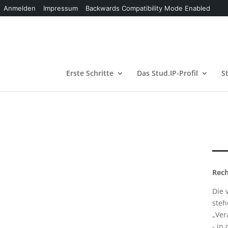
Anmelden
Impressum
Backwards Compatibility Mode Enabled
Erste Schritte
Das Stud.IP-Profil
S
Rech
Die 
steh
„Ver
- in