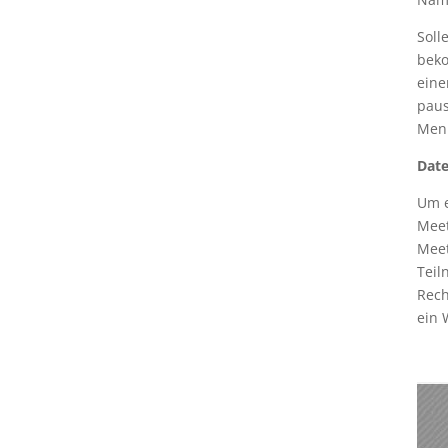
Soll
beko
eine
paus
Menü
Date
Um e
Meet
Meet
Teil
Rech
ein 