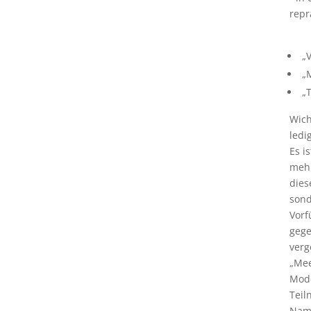
repr
„V
„M
„T
Wich
ledi
Es i
mehr
dies
sond
Vorf
gege
verg
„Mee
Mode
Teil
Name