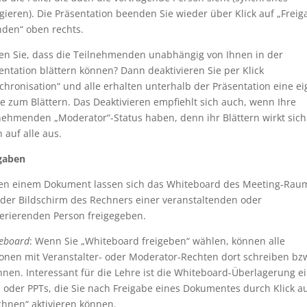
gieren). Die Präsentation beenden Sie wieder über Klick auf „Freig
den“ oben rechts.
en Sie, dass die Teilnehmenden unabhängig von Ihnen in der
entation blättern können? Dann deaktivieren Sie per Klick
chronisation“ und alle erhalten unterhalb der Präsentation eine e
te zum Blättern. Das Deaktivieren empfiehlt sich auch, wenn Ihre
nehmenden „Moderator“-Status haben, denn ihr Blättern wirkt sich
 auf alle aus.
gaben
n einem Dokument lassen sich das Whiteboard des Meeting-Rau
der Bildschirm des Rechners einer veranstaltenden oder
rierenden Person freigegeben.
eboard
: Wenn Sie „Whiteboard freigeben“ wählen, können alle
onen mit Veranstalter- oder Moderator-Rechten dort schreiben bz
hnen. Interessant für die Lehre ist die Whiteboard-Überlagerung e
 oder PPTs, die Sie nach Freigabe eines Dokumentes durch Klick a
chnen“ aktivieren können.