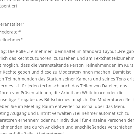
äsentiert:
eranstalter"
oderator"
eilnehmer"
tig: Die Rolle „Teilnehmer" beinhaltet im Standard-Layout „Freigab
glich das Recht zuzuhören, zuzusehen und am Textchat teilzuneh
st möglich, dass die veranstaltende Person Teilnehmenden im Kurs
 Rechte geben und diese zu Moderator/innen machen. Damit ist
en Teilnehmenden das Starten seiner Kamera und seines Tons erl
ern es ist für jeden technisch auch das Teilen von Dateien, das
ühren von Präsentationen, die Arbeit am Whiteboard oder die
nseitige Freigabe des Bildschirmes möglich. Die Moderatoren-Rec
eben Sie im Meeting-Raum entweder pauschal über das Menü
ting /Zugang und Eintritt verwalten /Teilnehmer automatisch zu
ratoren ernennen“ oder nur individuell für einzelne Personen de
nehmendenliste durch Anklicken und anschließendes Verschieben
ns auf die Zeile „Moderatoren“.