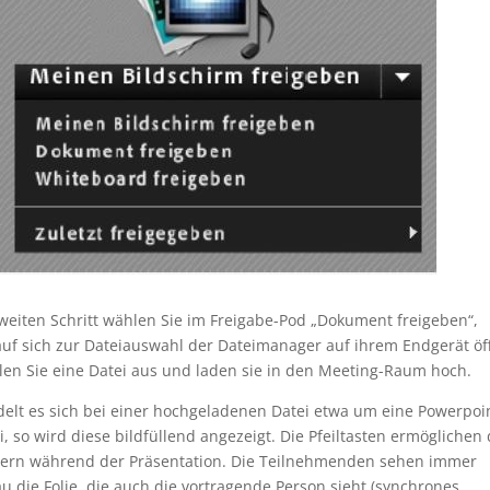
weiten Schritt wählen Sie im Freigabe-Pod „Dokument freigeben“,
uf sich zur Dateiauswahl der Dateimanager auf ihrem Endgerät öff
en Sie eine Datei aus und laden sie in den Meeting-Raum hoch.
elt es sich bei einer hochgeladenen Datei etwa um eine Powerpoi
i, so wird diese bildfüllend angezeigt. Die Pfeiltasten ermöglichen
tern während der Präsentation. Die Teilnehmenden sehen immer
u die Folie, die auch die vortragende Person sieht (synchrones