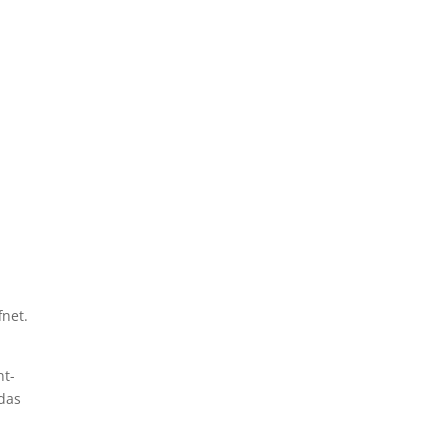
net.
nt-
 das