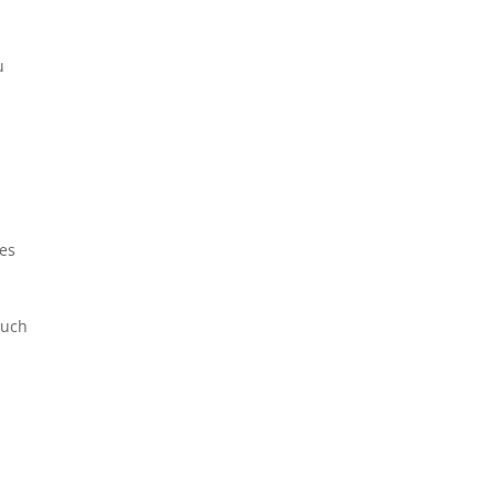
u
s
es
auch