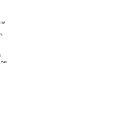
ung
n.
ch
 von