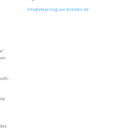
info@elearning.uni-bremen.de
e“
men.
aubt,
hte
r
 des