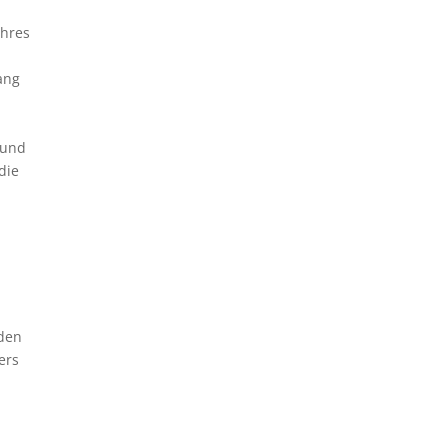
Ihres
ang
 und
die
eden
ers