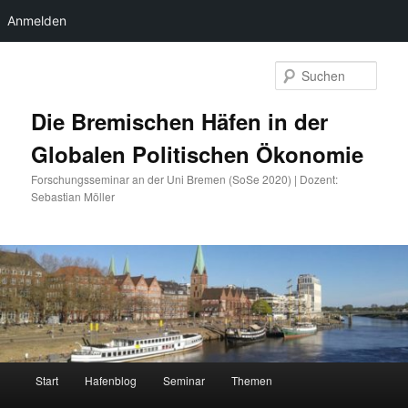
Anmelden
Zum
primären
Such
Inhalt
springen
Die Bremischen Häfen in der
Globalen Politischen Ökonomie
Forschungsseminar an der Uni Bremen (SoSe 2020) | Dozent:
Sebastian Möller
Hauptmenü
Start
Hafenblog
Seminar
Themen