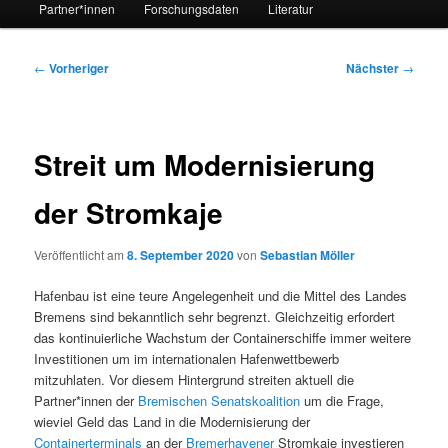
Partner*innen
Forschungsdaten
Literatur
Beitragsnavigation
←
Vorheriger
Nächster
→
Streit um Modernisierung
der Stromkaje
Veröffentlicht am
8. September 2020
von
Sebastian Möller
Hafenbau ist eine teure Angelegenheit und die Mittel des Landes
Bremens sind bekanntlich sehr begrenzt. Gleichzeitig erfordert
das kontinuierliche Wachstum der Containerschiffe immer weitere
Investitionen um im internationalen Hafenwettbewerb
mitzuhlaten. Vor diesem Hintergrund streiten aktuell die
Partner*innen der
Bremischen Senatskoalition
um die Frage,
wieviel Geld das Land in die Modernisierung der
Containerterminals
an der
Bremerhavener
Stromkaje investieren