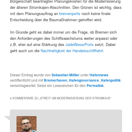
Bürgerschaft beantragten Planungskosten für die Modernisierung
der älteren Stromkajen-Abschnitten. Den Grünen ist wichtig, dass
mit dem Planungsauftrag an
bremenports
noch keine finale
Entscheidung über die Baumaßnahmen getroffen wird.
Im Grunde geht es dabei immer um die Frage, ob Bremen sich
den Anforder-ungen des Schiffswachstums weiter anpasst oder
z.B. eher auf eine Stärkung des
JadeWeserPorts
setzt. Dabei
geht auch um die
Nachhaltigkeit der Handelsschifffahrt
.
Dieser Eintrag wurde von
Sebastian Möller
unter
Hafennews
veröffentlicht und mit
Bremerhaven
,
Hafengovernance
,
Hafenpolitik
verschlagwortet. Setze ein Lesezeichen für den
Permalink
.
2 KOMMENTARE ZU „
STREIT UM MODERNISIERUNG DER STROMKAJE
“