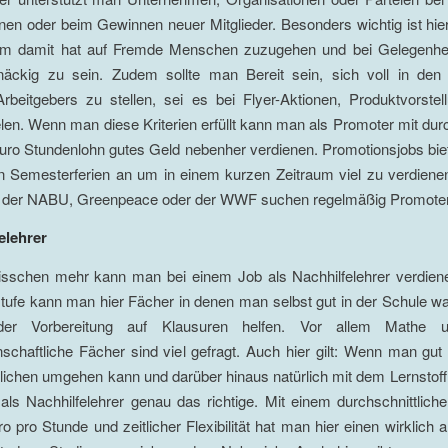
en oder beim Gewinnen neuer Mitglieder. Besonders wichtig ist hi
em damit hat auf Fremde Menschen zuzugehen und bei Gelegenhe
näckig zu sein. Zudem sollte man Bereit sein, sich voll in den
Arbeitgebers zu stellen, sei es bei Flyer-Aktionen, Produktvorste
en. Wenn man diese Kriterien erfüllt kann man als Promoter mit durc
ro Stundenlohn gutes Geld nebenher verdienen. Promotionsjobs bie
n Semesterferien an um in einem kurzen Zeitraum viel zu verdiene
der NABU, Greenpeace oder der WWF suchen regelmäßig Promoter
elehrer
isschen mehr kann man bei einem Job als Nachhilfelehrer verdien
ufe kann man hier Fächer in denen man selbst gut in der Schule wa
er Vorbereitung auf Klausuren helfen. Vor allem Mathe 
schaftliche Fächer sind viel gefragt. Auch hier gilt: Wenn man gut
ichen umgehen kann und darüber hinaus natürlich mit dem Lernstoff v
 als Nachhilfelehrer genau das richtige. Mit einem durchschnittlic
o pro Stunde und zeitlicher Flexibilität hat man hier einen wirklic