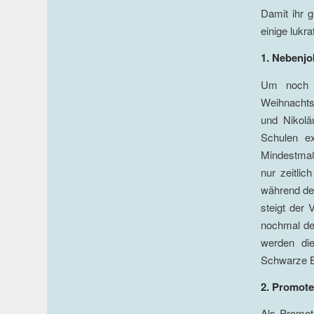
Damit ihr g
einige lukr
1. Nebenj
Um noch v
Weihnachts
und Nikolä
Schulen ex
Mindestmaß 
nur zeitlic
während de
steigt der 
nochmal de
werden di
Schwarze 
2. Promote
Als Promote