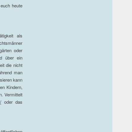
r euch heute
igkeit als
achtsmänner
gärten oder
nd über ein
it die nicht
 Während man
sieren kann
nen Kindern,
 Vermittelt
/
oder das
öffentlichen