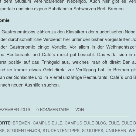
t dem Studium vereinbarenden Nebenjob. Auch hier gibt es ver
sportale und eine eigene Rubrik beim Schwarzen Brett Bremen.
nomie
d Gastronomiejobs zählen zu den Klassikern der studentischen Neben
er durchschnittliche Verdienst hier unter den bisher vorgestellten Job
 der Gastronomie einige Vorteile. Vor allem in der Weihnachtszei
d Restaurants und Café´s meist gut besucht. Das wirkt sich in 
erst positiv auf das Trinkgeld aus, welches man oft direkt Bar a
d so immer etwas Geld direkt zur Verfügung hat. In Bremen gib
 an der Schlachte und im Viertel unzählige Restaurants, Café´s und 
 nach neuen Aushilfen suchen.
/
/
DEZEMBER 2019
0 KOMMENTARE
VON
ORTE:
BREMEN
,
CAMPUS EULE
,
CAMPUS EULE BLOG
,
EULE
,
EULE 
BS
,
STUDENTENJOB
,
STUDENTENTIPPS
,
STUITIPPS
,
UNILEBEN
,
WE