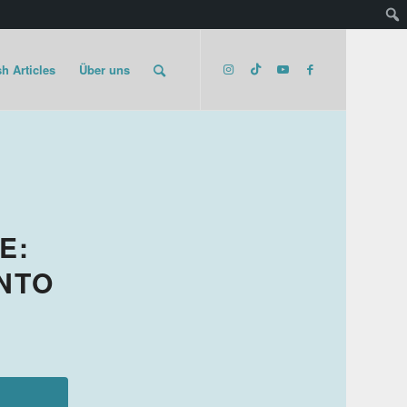
h Articles
Über uns
E:
ONTO