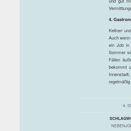
und gut mi
Vermittlung
4. Gastro
Kellner- un
Auch wenn d
ein Job in
Sommer sin
Fällen äuß
bekommt un
Innenstadt,
regelmäßig
4. 
SCHLAGW
NEBENJO