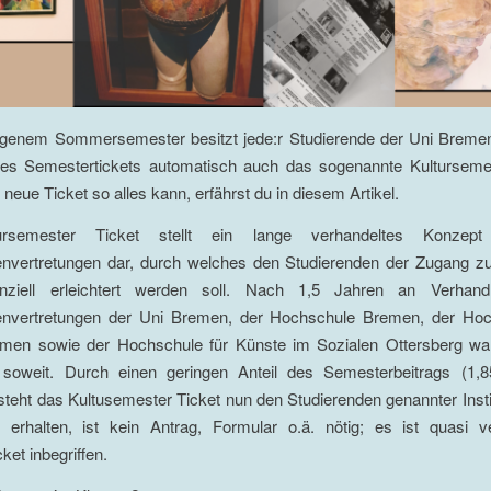
ngenem Sommersemester besitzt jede:r Studierende der Uni Breme
es Semestertickets automatisch auch das sogenannte Kultursemes
neue Ticket so alles kann, erfährst du in diesem Artikel.
rsemester Ticket stellt ein lange verhandeltes Konzep
envertretungen dar, durch welches den Studierenden der Zugang z
anziell erleichtert werden soll. Nach 1,5 Jahren an Verhan
envertretungen der Uni Bremen, der Hochschule Bremen, der Hoc
men sowie der Hochschule für Künste im Sozialen Ottersberg wa
soweit. Durch einen geringen Anteil des Semesterbeitrags (1,
teht das Kultusemester Ticket nun den Studierenden genannter Insti
rhalten, ist kein Antrag, Formular o.ä. nötig; es ist quasi v
ket inbegriffen.