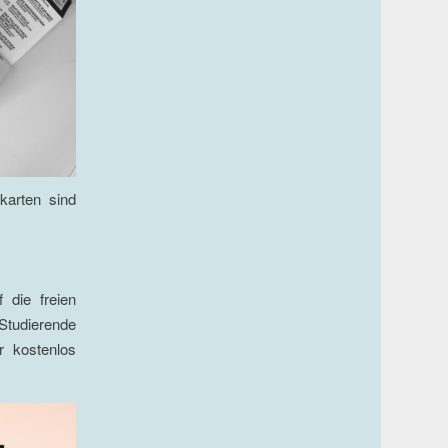
karten sind
 die freien
 Studierende
r kostenlos