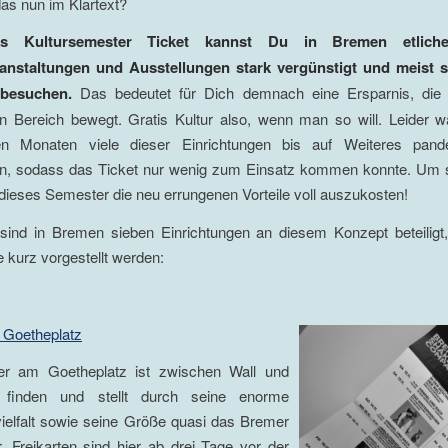
as nun im Klartext?
s Kultursemester Ticket kannst Du in Bremen etlich
anstaltungen und Ausstellungen stark vergünstigt und meist s
 besuchen.
Das bedeutet für Dich demnach eine Ersparnis, die 
en Bereich bewegt. Gratis Kultur also, wenn man so will. Leider 
n Monaten viele dieser Einrichtungen bis auf Weiteres pand
n, sodass das Ticket nur wenig zum Einsatz kommen konnte. Um 
ieses Semester die neu errungenen Vorteile voll auszukosten!
sind in Bremen sieben Einrichtungen an diesem Konzept beteiligt
e kurz vorgestellt werden:
 Goetheplatz
er am Goetheplatz ist zwischen Wall und
u finden und stellt durch seine enorme
elfalt sowie seine Größe quasi das Bremer
. Freikarten sind hier ab drei Tage vor der