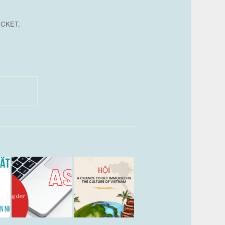
ICKET
,