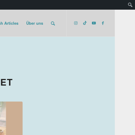
h Articles
Über uns
KET