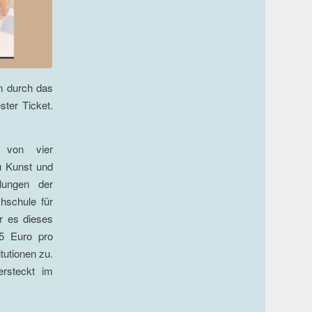
n durch das
ter Ticket.
t von vier
u Kunst und
dlungen der
hschule für
r es dieses
85 Euro pro
tutionen zu.
ersteckt im