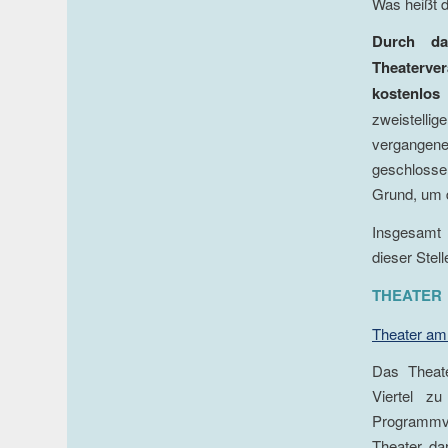
Was heißt d
Durch da
Theaterver
kostenlos
zweistellig
vergangene
geschlosse
Grund, um d
Insgesamt 
dieser Stell
THEATER
Theater am
Das Theat
Viertel z
Programmvi
Theater dar