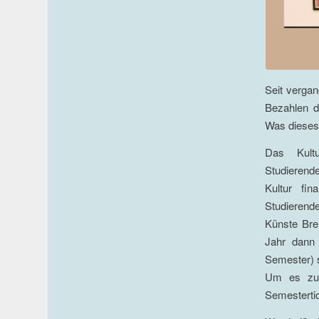
Seit verga
Bezahlen d
Was dieses 
Das Kultu
Studierend
Kultur fin
Studierend
Künste Bre
Jahr dann 
Semester) s
Um es zu e
Semestertic