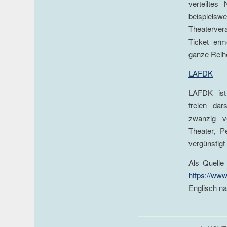
verteiltes
beispiels
Theaterver
Ticket erm
ganze Reih
LAFDK
LAFDK ist
freien dar
zwanzig v
Theater, P
vergünstigt
Als Quelle
https://www
Englisch n