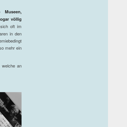
e Museen,
ogar völlig
sich oft im
waren in den
emiebedingt
so mehr ein
, welche an