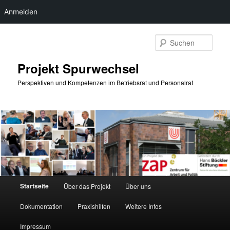
Anmelden
Zum
Zum
primären
sekundären
Such
Inhalt
Inhalt
springen
springen
Projekt Spurwechsel
Perspektiven und Kompetenzen im Betriebsrat und Personalrat
Hauptmenü
Startseite
Über das Projekt
Über uns
Dokumentation
Praxishilfen
Weitere Infos
Impressum