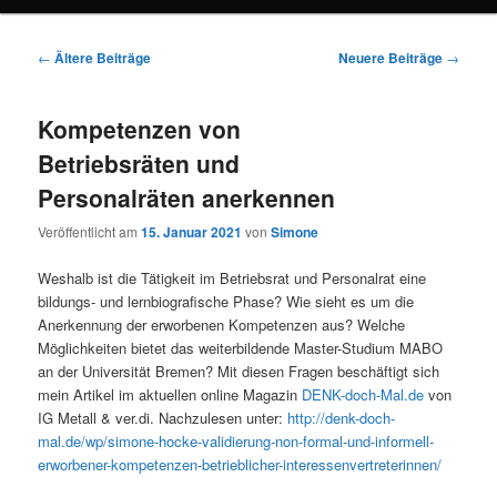
Beitragsnavigation
←
Ältere Beiträge
Neuere Beiträge
→
Kompetenzen von
Betriebsräten und
Personalräten anerkennen
Veröffentlicht am
15. Januar 2021
von
Simone
Weshalb ist die Tätigkeit im Betriebsrat und Personalrat eine
bildungs- und lernbiografische Phase? Wie sieht es um die
Anerkennung der erworbenen Kompetenzen aus? Welche
Möglichkeiten bietet das weiterbildende Master-Studium MABO
an der Universität Bremen? Mit diesen Fragen beschäftigt sich
mein Artikel im aktuellen online Magazin
DENK-doch-Mal.de
von
IG Metall & ver.di. Nachzulesen unter:
http://denk-doch-
mal.de/wp/simone-hocke-validierung-non-formal-und-informell-
erworbener-kompetenzen-betrieblicher-interessenvertreterinnen/