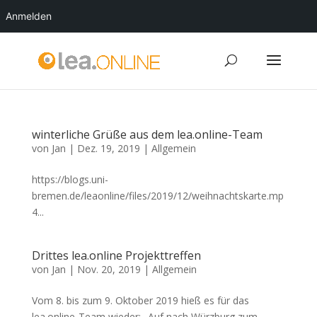
Anmelden
winterliche Grüße aus dem lea.online-Team
von
Jan
|
Dez. 19, 2019
|
Allgemein
https://blogs.uni-
bremen.de/leaonline/files/2019/12/weihnachtskarte.mp
4...
Drittes lea.online Projekttreffen
von
Jan
|
Nov. 20, 2019
|
Allgemein
Vom 8. bis zum 9. Oktober 2019 hieß es für das
lea.online-Team wieder: „Auf nach Würzburg zum