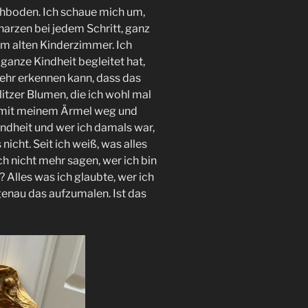
chboden. Ich schaue mich um,
knarzen bei jedem Schritt, ganz
em alten Kinderzimmer. Ich
ganze Kindheit begleitet hat,
mehr erkennen kann, dass das
glitzer Blumen, die ich wohl mal
b mit meinem Ärmel weg und
indheit und wer ich damals war,
 nicht. Seit ich weiß, was alles
 nicht mehr sagen, wer ich bin
 Alles was ich glaubte, wer ich
genau das aufzumalen. Ist das