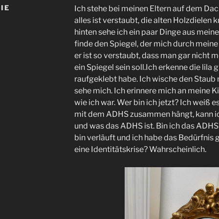
IE
Ich stehe bei meinen Eltern auf dem Da
alles ist verstaubt, die alten Holzdielen 
hinten sehe ich ein paar Dinge aus mein
finde den Spiegel, der mich durch meine 
er ist so verstaubt, dass man gar nicht 
ein Spiegel sein soll.Ich erkenne die lila 
raufgeklebt habe. Ich wische den Stau
sehe mich. Ich erinnere mich an meine K
wie ich war. Wer bin ich jetzt? Ich weiß es
mit dem ADHS zusammen hängt, kann ich
und was das ADHS ist. Bin ich das ADHS?
bin verläuft und ich habe das Bedürfnis 
eine Identitätskrise? Wahrscheinlich.