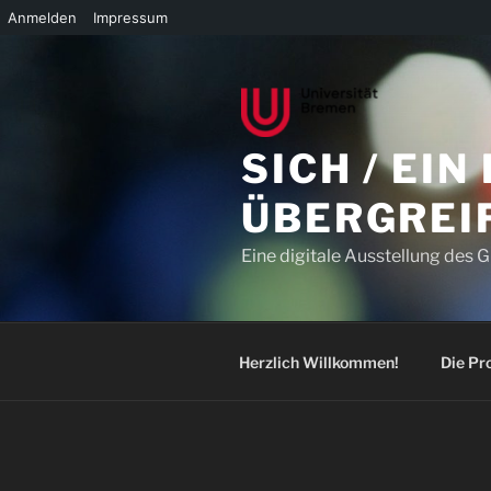
Anmelden
Impressum
Zum
Inhalt
springen
SICH / EIN
ÜBERGREI
Eine digitale Ausstellung des 
Herzlich Willkommen!
Die Pr