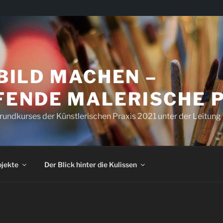
 BILD MACHEN –
FENDE MALERISCHE 
Grundkurses der Künstlerischen Praxis 2021 unter der Leitung
ojekte
Der Blick hinter die Kulissen