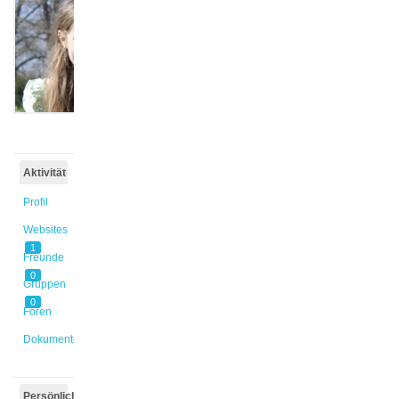
@pau_gra
Aktiv
vor
2 Tagen
Aktivität
Profil
Websites
1
Freunde
0
Gruppen
0
Foren
Dokumente
Persönlich