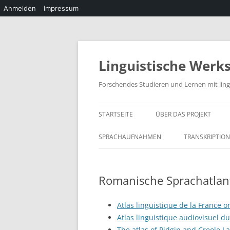
Anmelden
Impressum
Zum
Inhalt
springen
Linguistische Werks
Forschendes Studieren und Lernen mit ling
STARTSEITE
ÜBER DAS PROJEKT
SPRACHAUFNAHMEN
TRANSKRIPTION
GESPRÄCHSANA
TRANSKRIPTIO
Romanische Sprachatlan
DIE TRANSKRI
Atlas linguistique de la France o
F4
Atlas linguistique audiovisuel d
F4 BENUTZER
The atlas of Pidgin and Creole 