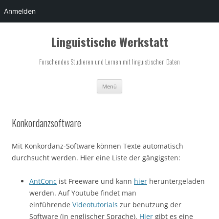
Anmelden
Zum
Inhalt
Linguistische Werkstatt
springen
Forschendes Studieren und Lernen mit linguistischen Daten
Menü
Konkordanzsoftware
Mit Konkordanz-Software können Texte automatisch
durchsucht werden. Hier eine Liste der gängigsten:
AntConc
ist Freeware und kann
hier
heruntergeladen
werden. Auf Youtube findet man
einführende
Videotutorials
zur benutzung der
Software (in englischer Sprache).
Hier
gibt es eine