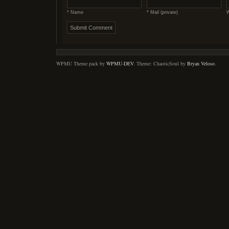
* Name
* Mail (private)
W
WPMU Theme pack by
WPMU-DEV
. Theme: ChaoticSoul by
Bryan Veloso
.