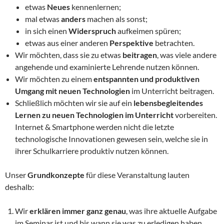
etwas
Neues
kennenlernen;
mal etwas
anders
machen als sonst;
in sich einen
Widerspruch
aufkeimen spüren;
etwas aus einer anderen
Perspektive
betrachten.
Wir möchten, dass sie zu etwas
beitragen
, was viele andere
angehende und examinierte Lehrende nutzen können.
Wir möchten zu einem
entspannten und produktiven
Umgang mit neuen Technologien
im Unterricht beitragen.
Schließlich möchten wir sie auf ein
lebensbegleitendes
Lernen zu neuen Technologien
im Unterricht
vorbereiten.
Internet & Smartphone werden nicht die letzte
technologische Innovationen gewesen sein, welche sie in
ihrer Schulkarriere produktiv nutzen können.
Unser
Grundkonzepte
für diese Veranstaltung lauten
deshalb:
Wir
erklären immer ganz genau
, was ihre aktuelle Aufgabe
im Seminar ist und bis wann sie was zu erledigen haben.