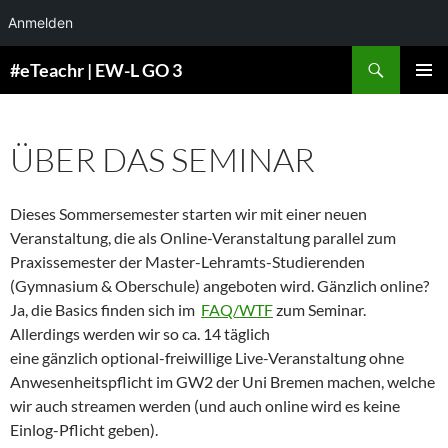
Anmelden
Zum
Suchen
#eTeachr | EW-L GO 3
Inhalt
PRIMÄR
springen
MENÜ
ÜBER DAS SEMINAR
Dieses Sommersemester starten wir mit einer neuen
Veranstaltung, die als Online-Veranstaltung parallel zum
Praxissemester der Master-Lehramts-Studierenden
(Gymnasium & Oberschule) angeboten wird. Gänzlich online?
Ja, die Basics finden sich im
FAQ/WTF
zum Seminar.
Allerdings werden wir so ca. 14 täglich
eine gänzlich optional-freiwillige Live-Veranstaltung ohne
Anwesenheitspflicht im GW2 der Uni Bremen machen, welche
wir auch streamen werden (und auch online wird es keine
Einlog-Pflicht geben).