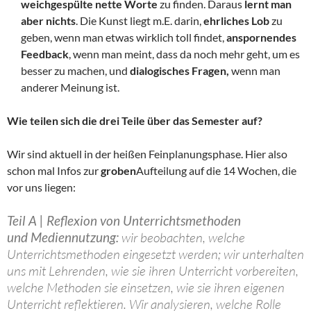
weichgespülte nette Worte
zu finden. Daraus
lernt man
aber nichts
. Die Kunst liegt m.E. darin,
ehrliches Lob
zu
geben, wenn man etwas wirklich toll findet,
anspornendes
Feedback
, wenn man meint, dass da noch mehr geht, um es
besser zu machen, und
dialogisches Fragen,
wenn man
anderer Meinung ist.
Wie teilen sich die drei Teile über das Semester auf?
Wir sind aktuell in der heißen Feinplanungsphase. Hier also
schon mal Infos zur
groben
Aufteilung auf die 14 Wochen, die
vor uns liegen:
Teil A | Reflexion von Unterrichtsmethoden
und
Mediennutzung:
wir beobachten, welche
Unterrichtsmethoden eingesetzt werden; wir unterhalten
uns mit Lehrenden, wie sie ihren Unterricht vorbereiten,
welche Methoden sie einsetzen, wie sie ihren eigenen
Unterricht reflektieren. Wir analysieren, welche Rolle