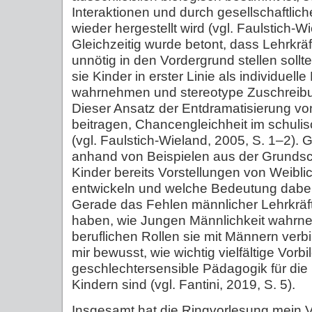
Interaktionen und durch gesellschaftli
wieder hergestellt wird (vgl. Faulstich-W
Gleichzeitig wurde betont, dass Lehrkrä
unnötig in den Vordergrund stellen sollte
sie Kinder in erster Linie als individuell
wahrnehmen und stereotype Zuschreib
Dieser Ansatz der Entdramatisierung vo
beitragen, Chancengleichheit im schulis
(vgl. Faulstich-Wieland, 2005, S. 1–2). 
anhand von Beispielen aus der Grundsch
Kinder bereits Vorstellungen von Weibli
entwickeln und welche Bedeutung dabei
Gerade das Fehlen männlicher Lehrkräft
haben, wie Jungen Männlichkeit wahr
beruflichen Rollen sie mit Männern ver
mir bewusst, wie wichtig vielfältige Vorb
geschlechtersensible Pädagogik für die
Kindern sind (vgl. Fantini, 2019, S. 5).
Insgesamt hat die Ringvorlesung mein 