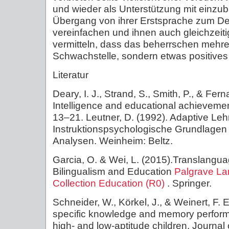
und wieder als Unterstützung mit einzu
Übergang von ihrer Erstsprache zum D
vereinfachen und ihnen auch gleichzeiti
vermitteln, dass das beherrschen mehr
Schwachstelle, sondern etwas positives 
Literatur
Deary, I. J., Strand, S., Smith, P., & Fer
Intelligence and educational achievement
13–21. Leutner, D. (1992). Adaptive Le
Instruktionspsychologische Grundlagen
Analysen. Weinheim: Beltz.
Garcia, O. & Wei, L. (2015).Translangu
Bilingualism and Education
Palgrave La
Collection
Education (R0)
. Springer.
Schneider, W., Körkel, J., & Weinert, F. 
specific knowledge and memory perform
high- and low-aptitude children. Journal