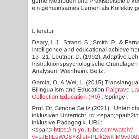
gerne Methoden und Praxisbeispiele ke
ein gemeinsames Lernen als Kollektiv ge
Literatur
Deary, I. J., Strand, S., Smith, P., & Fer
Intelligence and educational achievement
13–21. Leutner, D. (1992). Adaptive Le
Instruktionspsychologische Grundlagen
Analysen. Weinheim: Beltz.
Garcia, O. & Wei, L. (2015).Translangu
Bilingualism and Education
Palgrave La
Collection
Education (R0)
. Springer.
Prof. Dr. Simone Seitz (2021): Unterrich
inklusiven Unterricht. In: <span;>path2in
inklusive Pädagogik. URL:
<span;>
https://m.youtube.com/watch?
v=sJEtILsWQ8Y&list=PLIk2wKjM9yd