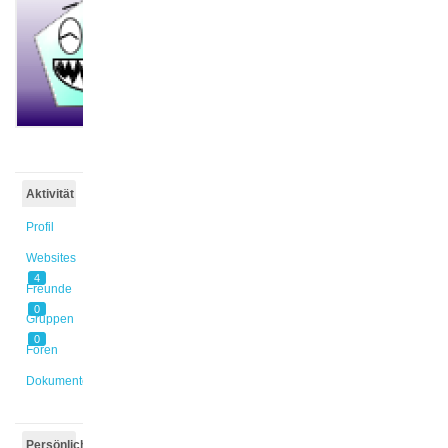
@alueders
Aktiv vor
3 Wochen,
1 Tag
Aktivität
Profil
Websites
4
Freunde
0
Gruppen
0
Foren
Dokumente
Persönlich