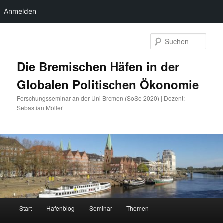
Anmelden
Zum
primären
Such
Inhalt
springen
Die Bremischen Häfen in der
Globalen Politischen Ökonomie
Forschungsseminar an der Uni Bremen (SoSe 2020) | Dozent:
Sebastian Möller
Hauptmenü
Start
Hafenblog
Seminar
Themen