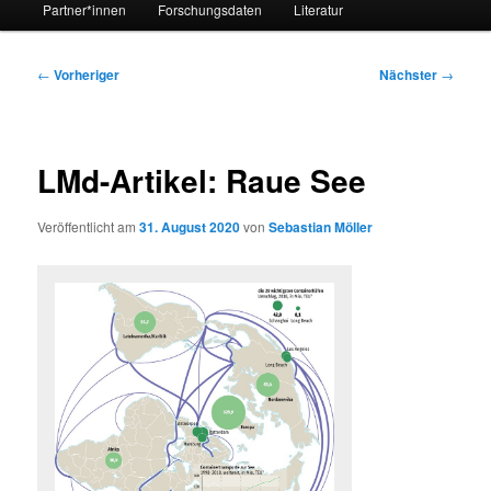
Partner*innen
Forschungsdaten
Literatur
Beitragsnavigation
←
Vorheriger
Nächster
→
LMd-Artikel: Raue See
Veröffentlicht am
31. August 2020
von
Sebastian Möller