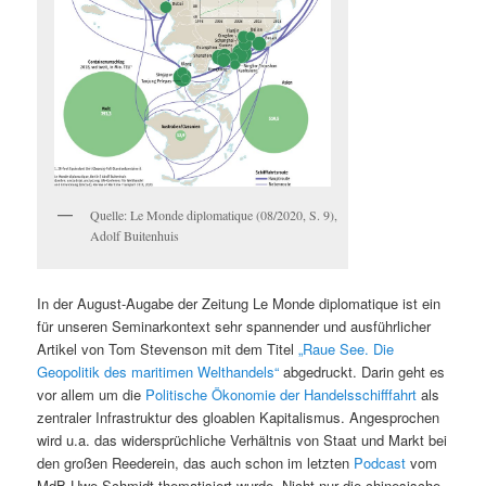
Quelle: Le Monde diplomatique (08/2020, S. 9),
Adolf Buitenhuis
In der August-Augabe der Zeitung Le Monde diplomatique ist ein
für unseren Seminarkontext sehr spannender und ausführlicher
Artikel von Tom Stevenson mit dem Titel
„Raue See. Die
Geopolitik des maritimen Welthandels“
abgedruckt. Darin geht es
vor allem um die
Politische Ökonomie der Handelsschifffahrt
als
zentraler Infrastruktur des gloablen Kapitalismus. Angesprochen
wird u.a. das widersprüchliche Verhältnis von Staat und Markt bei
den großen Reederein, das auch schon im letzten
Podcast
vom
MdB Uwe Schmidt thematisiert wurde. Nicht nur die chinesische