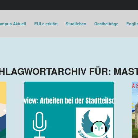
ampus Aktuell
EULe erklärt
Studileben
Gastbeiträge
Englis
HLAGWORTARCHIV FÜR:
MAS