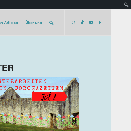
h Articles
Über uns
TER