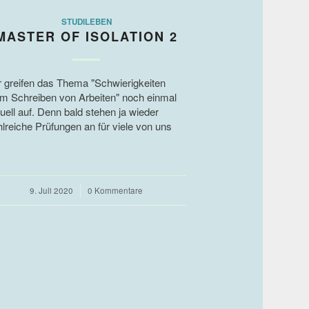
STUDILEBEN
MASTER OF ISOLATION 2
r greifen das Thema "Schwierigkeiten
im Schreiben von Arbeiten" noch einmal
uell auf. Denn bald stehen ja wieder
lreiche Prüfungen an für viele von uns
.
9. Juli 2020
/
0 Kommentare