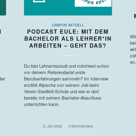
CAMPUS AKTUELL
N
PODCAST EULE: MIT DEM
Wi
BACHELOR ALS LEHRER*IN
be
ARBEITEN – GEHT DAS?
akt
zah
an
Du bist Lehramtsstudi und möchtest schon
vor deinem Referendariat erste
der
Berufserfahrungen sammeln? Im Interview
erzählt Aljoscha von seinem Job beim
Verein Stadtteil-Schule und wie er dort
bereits mit seinem Bachelor-Abschluss
unterrichten kann.
2. Juli 2022
/
0 Kommentare