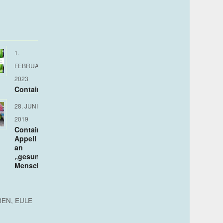
1.
FEBRUAR
2023
Containern
28. JUNI
2019
Containern:
Appell
an
„gesunden
Menschenverstand“
BEN
,
EULE