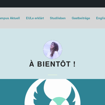
ampus Aktuell
EULe erklärt
Studileben
Gastbeiträge
Englis
À BIENTÔT !