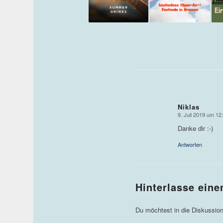
Niklas
9. Juli 2019 um 12
sagte:
Danke dir :-)
Antworten