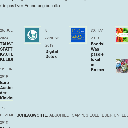
in positiver Erinnerung behalten.
25. JULI
9.
30. MAI
2023
JANUAR
2019
TAUSCHEN
Foodsharing:
2019
STATT
Was
Digital
KAUFEN:
passiert
Detox
KLEIDERTAUSCHPARTY!
lokal
in
12. JUNI
Bremen?
2019
Eure
Ausbeute
der
Kleidertauschparty
14.
SCHLAGWORTE:
ABSCHIED
,
CAMPUS EULE
,
EUER UNI LE
DEZEMBER
2018