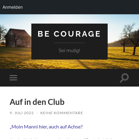
Anmelden
BE COURAGE
Sei mutig!
Suchfe
Mobile-
ein-/a
Menü
ein-/ausblenden
Auf in den Club
9. JULI 2022
/
KEINE KOMMENTARE
„Moin Manni hier, auch auf Achse?