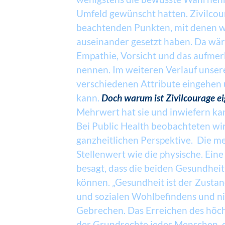
Umfeld gewünscht hatten. Zivilcour
beachtenden Punkten, mit denen wi
auseinander gesetzt haben. Da wär
Empathie, Vorsicht und das aufme
nennen. Im weiteren Verlauf unsere
verschiedenen Attribute eingehen 
kann.
Doch warum ist Zivilcourage ei
Mehrwert hat sie und inwiefern ka
Bei Public Health beobachteten wir
ganzheitlichen Perspektive. Die m
Stellenwert wie die physische. Ein
besagt, dass die beiden Gesundhei
können. „Gesundheit ist der Zustan
und sozialen Wohlbefindens und ni
Gebrechen. Das Erreichen des höch
der Grundrechte jedes Menschen, 