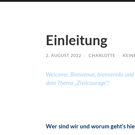
Einleitung
2. AUGUST 2022
/
CHARLOTTE
/
KEIN
Welcome, Bienvenue, bienvenida und
dem Thema „Zivilcourage“!
Wer sind wir und worum geht‘s hier