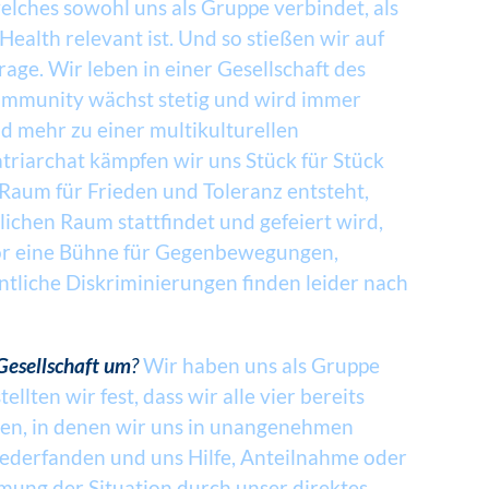
elches sowohl uns als Gruppe verbindet, als
Health relevant ist. Und so stießen wir auf
age. Wir leben in einer Gesellschaft des
mmunity wächst stetig und wird immer
nd mehr zu einer multikulturellen
riarchat kämpfen wir uns Stück für Stück
aum für Frieden und Toleranz entsteht,
tlichen Raum stattfindet und gefeiert wird,
 vor eine Bühne für Gegenbewegungen,
tliche Diskriminierungen finden leider nach
Gesellschaft um
?
Wir haben uns als Gruppe
llten wir fest, dass wir alle vier bereits
en, in denen wir uns in unangenehmen
wiederfanden und uns Hilfe, Anteilnahme oder
ung der Situation durch unser direktes