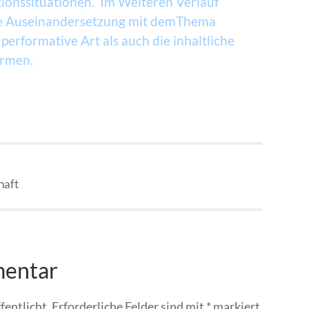
ionssituationen. Im Weiteren Verlauf
re Auseinandersetzung mit demThema
 performative Art als auch die inhaltliche
ormen.
haft
mentar
fentlicht.
Erforderliche Felder sind mit
*
markiert