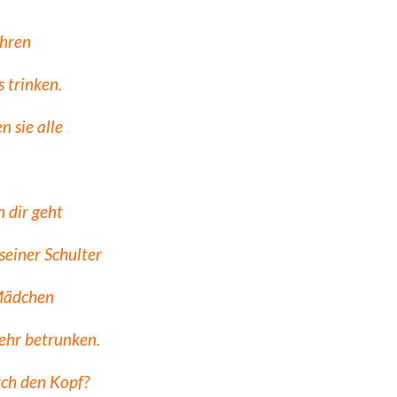
ihren
 trinken.
 sie alle
 dir geht
seiner Schulter
 Mädchen
sehr betrunken.
rch den Kopf?