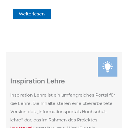
Hochschul­
Weiterlesen
didaktisch
kompakt
weiter­
qualifizieren
bei
der
Werkstatt
Lehre
Inspiration Lehre
Inspiration Lehre ist ein umfang­reiches Portal für
die Lehre. Die Inhalte stellen eine über­arbeitete
Version des „Informations­portals Hochschul­
lehre“ dar, das im Rahmen des Projektes