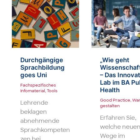
Durchgängige
„Wie geht
Sprach­bildung
Wissenschaf
goes Uni
– Das Innova
Lab im BA Pu
Fachspezifisches
Health
Infomaterial
,
Tools
Good Practice
,
Wan
Lehrende
gestalten
beklagen
Erfahren Sie,
abnehmende
welche neue
Sprachkompeten
Wege im
zen bei