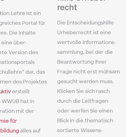
recht
tion Lehre ist ein
Die Entscheidungs­hilfe
­reiches Portal für
Urheber­recht ist eine
re. Die Inhalte
wertvolle Informations­
n eine über­
sammlung, bei der die
ete Version des
Beantwortung Ihrer
mations­portals
Frage nicht erst mühsam
hul­lehre“ dar, das
gesucht werden muss.
men des Projektes
Klicken Sie sich rasch
uktiv
erstellt
durch die Leit­fragen
. WWUB hat in
oder werfen Sie einen
ation mit der
Blick in die thematisch
mie für
sortierte Wissens­
bildung
alles auf