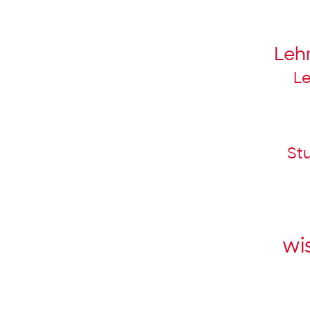
Leh
Le
St
wi