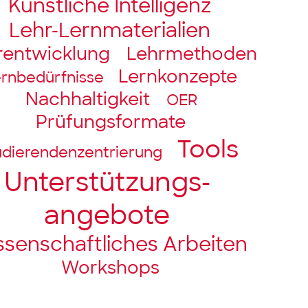
Künstliche Intelligenz
Lehr-Lernmaterialien
rentwicklung
Lehrmethoden
Lernkonzepte
rnbedürfnisse
Nachhaltigkeit
OER
Prüfungsformate
Tools
udierendenzentrierung
Unter­stützungs­­
angebote
ssenschaft­liches Arbeiten
Workshops