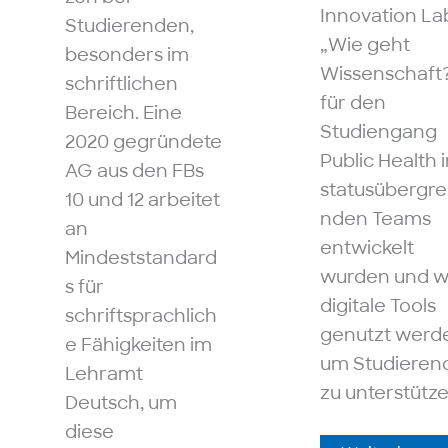
Innovation La
Studierenden,
„Wie geht
besonders im
Wissenschaft
schriftlichen
für den
Bereich. Eine
Studiengang
2020 gegründete
Public Health 
AG aus den FBs
statusübergre
10 und 12 arbeitet
nden Teams
an
entwickelt
Mindeststandard
wurden und w
s für
digitale Tools
schriftsprachlich
genutzt werd
e Fähigkeiten im
um Studieren
Lehramt
zu unterstütze
Deutsch, um
diese