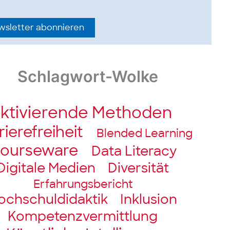
sletter abonnieren
Schlagwort-Wolke
ktivierende Methoden
iere­freiheit
Blended Learning
ourseware
Data Literacy
Digitale Medien
Diversität
Erfahrungsbericht
ochschul­didaktik
Inklusion
Kompetenz­vermittlung