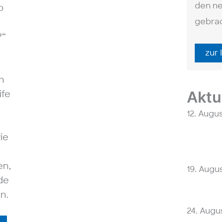
den n
b
gebrac
?“
zur 
in
Aktu
ife
12. Augu
ie
en,
19. Augu
de
n.
24. Augu