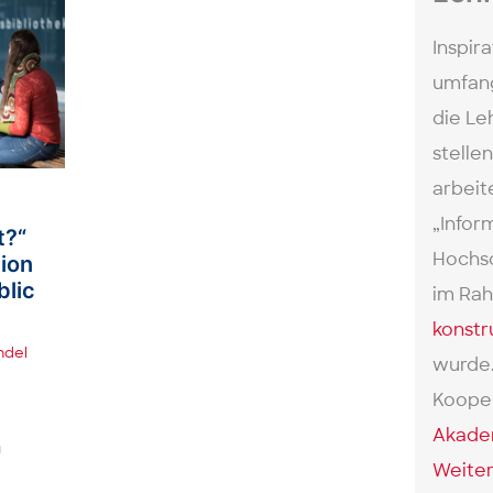
Inspira
umfang
die Leh
stelle
arbeit
„Infor
t?“
Hochsc
tion
blic
im Rah
konstr
del
wurde
Kooper
Akade
n
Weiter