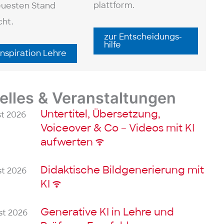
plattform.
euesten Stand
ht.
zur Ent­scheidungs­
hilfe
Inspiration Lehre
elles & Veranstaltungen
Untertitel, Übersetzung,
st 2026
Voiceover & Co – Videos mit KI
aufwerten
Didaktische Bildgenerierung mit
st 2026
KI
Generative KI in Lehre und
st 2026