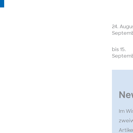
?“
24. Augus
Septemb
bis 15.
Septemb
Ne
Im Wi
zweiw
Artik