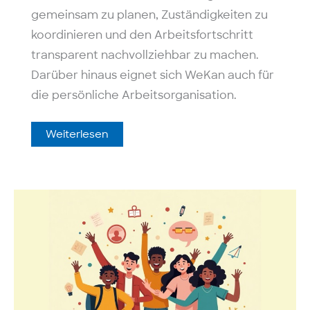
gemeinsam zu planen, Zuständigkeiten zu
koordinieren und den Arbeitsfortschritt
transparent nachvollziehbar zu machen.
Darüber hinaus eignet sich WeKan auch für
die persönliche Arbeitsorganisation.
Wekan
Weiterlesen
–
Aufgaben
und
Projekte
mit
Kanban
organisieren