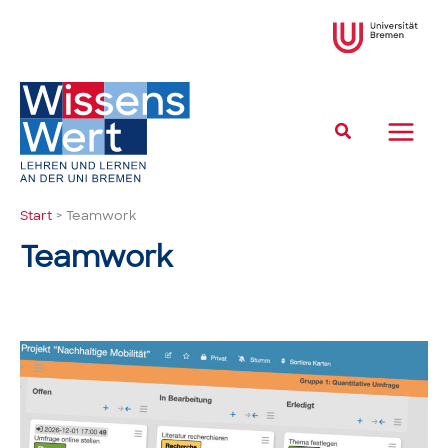
Zum
Inhalt
springen
Suchen
Start
Teamwork
Teamwork