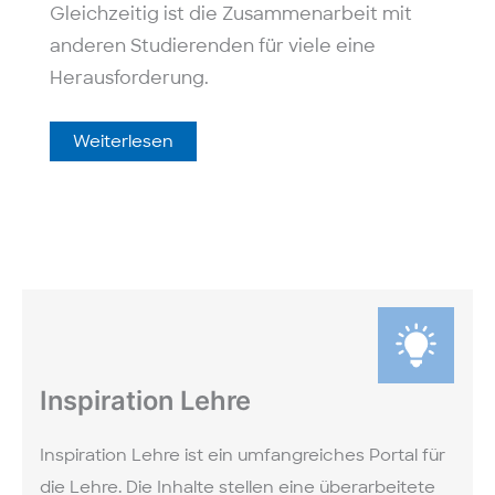
Gleichzeitig ist die Zusammenarbeit mit
anderen Studierenden für viele eine
Herausforderung.
‚Kick-
Weiterlesen
off‘
für
die
studentische
Gruppenarbeit
Inspiration Lehre
Inspiration Lehre ist ein umfang­reiches Portal für
die Lehre. Die Inhalte stellen eine über­arbeitete