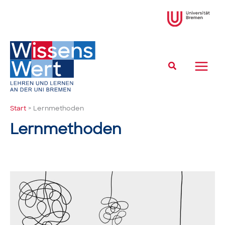
Zum
Inhalt
springen
Suchen
Start
Lernmethoden
Lernmethoden