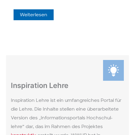
Hochschul­
Weiterlesen
didaktisch
kompakt
weiter­
qualifizieren
bei
der
Werkstatt
Lehre
Inspiration Lehre
Inspiration Lehre ist ein umfang­reiches Portal für
die Lehre. Die Inhalte stellen eine über­arbeitete
Version des „Informations­portals Hochschul­
lehre“ dar, das im Rahmen des Projektes