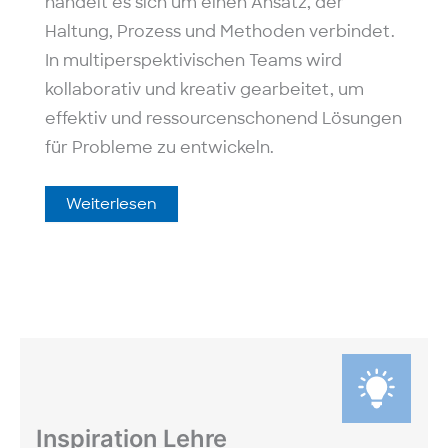
handelt es sich um einen Ansatz, der
Haltung, Prozess und Methoden verbindet.
In multiperspektivischen Teams wird
kollaborativ und kreativ gearbeitet, um
effektiv und ressourcenschonend Lösungen
für Probleme zu entwickeln.
Potenziale
Weiterlesen
von
Design
Thinking
in
der
Hochschullehre:
Lehren
und
Lernen
studierenden­
zentriert
und
innovativ
Inspiration Lehre