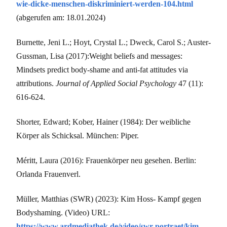
wie-dicke-menschen-diskriminiert-werden-104.html
(abgerufen am: 18.01.2024)
Burnette, Jeni L.; Hoyt, Crystal L.; Dweck, Carol S.; Auster-
Gussman, Lisa (2017):
Weight beliefs and messages:
Mindsets predict body‐shame and anti‐fat attitudes via
attributions.
Journal of Applied Social Psychology
47 (11):
616-624.
Shorter, Edward; Kober, Hainer (1984): Der weibliche
Körper als Schicksal. München: Piper.
Méritt, Laura (2016): Frauenkörper neu gesehen. Berlin:
Orlanda Frauenverl.
Müller, Matthias (SWR) (2023): Kim Hoss- Kampf gegen
Bodyshaming. (Video) URL:
https://www.ardmediathek.de/video/swr-portraet/kim-