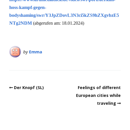
hoss-kampf-gegen-
bodyshaming/swr/Y3JpZDovL3N3ci5kZS9hZXgvbzE5
NTg2NDM
(abgerufen am: 18.01.2024)
by
Emma
Der Knopf (SL)
Feelings of different
European cities while
traveling