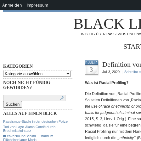
Anmelden
Impressum
BLACK L
EIN BLOG ÜBER RASSISMUS UND IN
STAR
Definition vo
JULI
KATEGORIEN
3
Juli 3, 2020 | |
Schreibe 
KATEGORIEN
NOCH NICHT FÜNDIG
Was ist Racial Profiling?
GEWORDEN?
Die Definition von ‚Racial Profili
Suchen
nach:
So seien Definitionen von ‚Racial
the use of race or ethnicity, or p
basis for judgment of criminal su
ALLES AUF EINEN BLICK
2015, S. 3, Herv. i. Orig.). Eine 
Rassismus-Studie in der deutschen Polizei
schwierig, da sie für eine begren
Tod von Laye-Alama Condé durch
Brechmitteleinsatz
Racial Profiling nur mit dem Han
#LeaveNoOneBehind – Brand im
lediglich durch die „‚
ethnicity‘
“ (
Flüchtlingslager Moria