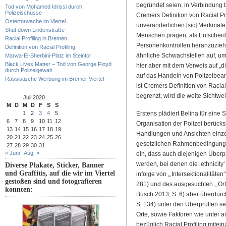
begründet seien, in Verbindung b
Tod von Mohamed Idrissi durch
Polizeischüsse
Cremers Definition von Racial Prof
Ostertorwache im Viertel
unveränderlichen [sic] Merkmale
Shut down Lindenstraße
Menschen prägen, als Entscheid
Racial Profiling in Bremen
Personenkontrollen heranzuzieh
Definition von Racial Profiling
ähnliche Schwachstellen auf, umge
Marwa-El-Sherbini-Platz im Steintor
Black Lives Matter – Tod von George Floyd
hier aber mit dem Verweis auf „di
durch Polizeigewalt
auf das Handeln von Polizeibea
Rassistische Werbung im Bremer Viertel
ist Cremers Definition von Racia
begrenzt, wird die weite Sichtw
Juli 2020
M
D
M
D
F
S
S
1
2
3
4
5
Erstens plädiert Belina für eine S
6
7
8
9
10
11
12
Organisation der Polizei berück
13
14
15
16
17
18
19
Handlungen und Ansichten einze
20
21
22
23
24
25
26
gesetzlichen Rahmenbedingungen 
27
28
29
30
31
« Juni
Aug. »
ein, dass auch diejenigen Überpr
werden, bei denen die ‚ethnicity‘
Diverse Plakate, Sticker, Banner
und Graffitis, auf die wir im Viertel
infolge von „‚Intersektionalitäten
gestoßen sind und fotografieren
281) und des ausgesuchten „‚Ort[s
konnten:
Busch 2013, S. 6) aber überdurch
S. 134) unter den Überprüften s
Orte, sowie Faktoren wie unter 
bezüglich Racial Profiling mitei