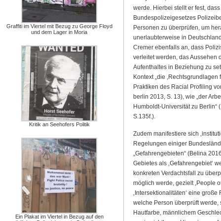
werde. Hierbei stellt er fest, d
Bundespolizeigesetzes Polizeib
Graffiti im Viertel mit Bezug zu George Floyd
Personen zu überprüfen, um her
und dem Lager in Moria
unerlaubterweise in Deutschland 
Cremer ebenfalls an, dass Poli
verleitet werden, das Aussehen 
Aufenthaltes in Beziehung zu se
Kontext „die ‚Rechtsgrundlagen fü
Praktiken des Racial Profiling vo
berlin 2013, S. 13), wie „der Arbe
Humboldt-Universität zu Berlin“ (
S.135f.).
Kritik an Seehofers Politik
Zudem manifestiere sich ‚institu
Regelungen einiger Bundesländer
„Gefahrengebieten“ (Belina 2016
Gebietes als ‚Gefahrengebiet‘ w
konkreten Verdachtsfall zu überp
möglich werde, gezielt ‚People of
‚Intersektionalitäten‘ eine große
welche Person überprüft werde, 
Hautfarbe, männlichem Geschlech
Ein Plakat im Viertel in Bezug auf den