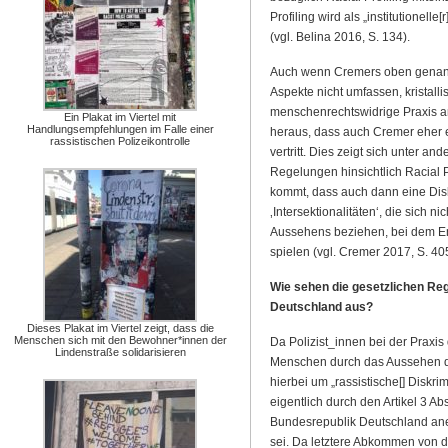
Profiling wird als „institutionell
(vgl. Belina 2016, S. 134).
Auch wenn Cremers oben genannte
Aspekte nicht umfassen, kristallis
menschenrechtswidrige Praxis am
Ein Plakat im Viertel mit
Handlungsempfehlungen im Falle einer
heraus, dass auch Cremer eher ei
rassistischen Polizeikontrolle
vertritt. Dies zeigt sich unter a
Regelungen hinsichtlich Racial 
kommt, dass auch dann eine Dis
‚Intersektionalitäten‘, die sich 
Aussehens beziehen, bei dem En
spielen (vgl. Cremer 2017, S. 405f
Wie sehen die gesetzlichen Rege
Deutschland aus?
Dieses Plakat im Viertel zeigt, dass die
Menschen sich mit den Bewohner*innen der
Da Polizist_innen bei der Praxis
Lindenstraße solidarisieren
Menschen durch das Aussehen der
hierbei um „rassistische[] Diskr
eigentlich durch den Artikel 3 A
Bundesrepublik Deutschland a
sei. Da letztere Abkommen von d