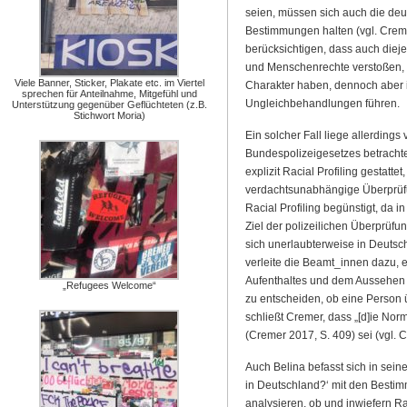
seien, müssen sich auch die deu
Bestimmungen halten (vgl. Cremer
berücksichtigen, dass auch die
und Menschenrechte verstoßen, d
Viele Banner, Sticker, Plakate etc. im Viertel
Charakter haben, dennoch aber i
sprechen für Anteilnahme, Mitgefühl und
Ungleichbehandlungen führen.
Unterstützung gegenüber Geflüchteten (z.B.
Stichwort Moria)
Ein solcher Fall liege allerding
Bundespolizeigesetzes betrachte
explizit Racial Profiling gestatt
verdachtsunabhängige Überprüfu
Racial Profiling begünstigt, da
Ziel der polizeilichen Überprüf
sich unerlaubterweise in Deutsc
verleite die Beamt_innen dazu, 
Aufenthaltes und dem Aussehen e
„Refugees Welcome“
zu entscheiden, ob eine Person 
schließt Cremer, dass „[d]ie Nor
(Cremer 2017, S. 409) sei (vgl. 
Auch Belina befasst sich in seine
in Deutschland?‘ mit den Besti
analysieren, ob und inwiefern Ra