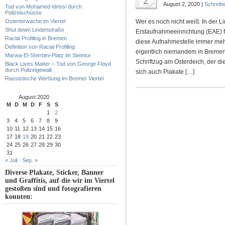
2
August 2, 2020 |
Schreib
Tod von Mohamed Idrissi durch
Polizeischüsse
Ostertorwache im Viertel
Wer es noch nicht weiß: In der L
Shut down Lindenstraße
Erstaufnahmeeinrichtung (EAE) f
Racial Profiling in Bremen
diese Aufnahmestelle immer meh
Definition von Racial Profiling
eigentlich niemandem in Bremen
Marwa-El-Sherbini-Platz im Steintor
Schriftzug am Osterdeich, der di
Black Lives Matter – Tod von George Floyd
durch Polizeigewalt
sich auch Plakate […]
Rassistische Werbung im Bremer Viertel
August 2020
M
D
M
D
F
S
S
1
2
3
4
5
6
7
8
9
10
11
12
13
14
15
16
17
18
19
20
21
22
23
24
25
26
27
28
29
30
31
« Juli
Sep. »
Diverse Plakate, Sticker, Banner
und Graffitis, auf die wir im Viertel
gestoßen sind und fotografieren
konnten: