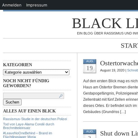
Anmelden
Impressum
BLACK L
EIN BLOG ÜBER RASSISMUS UND IN
STAR
Ostertorwache
AUG.
KATEGORIEN
19
August 19, 2020 |
Schrei
KATEGORIEN
NOCH NICHT FÜNDIG
Auf den ersten Blick mag es nic
GEWORDEN?
Haus am Ostertor Bremen diente
Suchen
Gestapogefängnis, Polizeigewahr
nach:
Zellentrakt mit fünf Zellen erinn
dieses Ortes. Er befindet sich i
ALLES AUF EINEN BLICK
Gebäudes (Grundriss […]
Rassismus-Studie in der deutschen Polizei
Tod von Laye-Alama Condé durch
Brechmitteleinsatz
Shut down Li
AUG.
#LeaveNoOneBehind – Brand im
Flüchtlingslager Moria