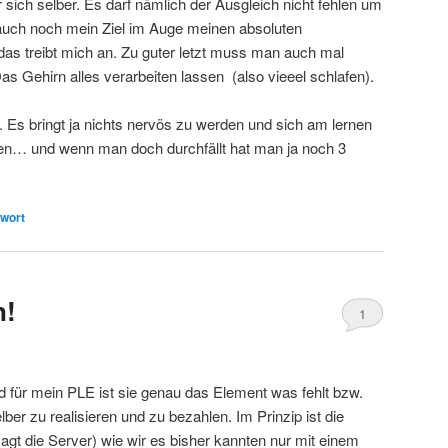
r sich selber. Es darf nämlich der Ausgleich nicht fehlen um
e auch noch mein Ziel im Auge meinen absoluten
das treibt mich an. Zu guter letzt muss man auch mal
s Gehirn alles verarbeiten lassen (also vieeel schlafen).
. Es bringt ja nichts nervös zu werden und sich am lernen
iben… und wenn man doch durchfällt hat man ja noch 3
wort
n!
1
nd für mein PLE ist sie genau das Element was fehlt bzw.
lber zu realisieren und zu bezahlen. Im Prinzip ist die
agt die Server) wie wir es bisher kannten nur mit einem