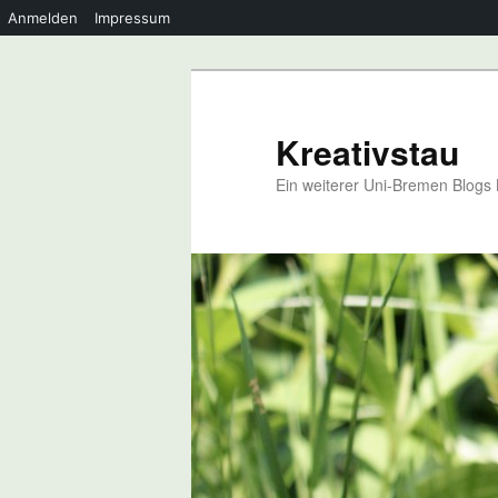
Anmelden
Impressum
Zum
Zum
primären
sekundären
Inhalt
Inhalt
Kreativstau
springen
springen
Ein weiterer Uni-Bremen Blogs 