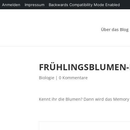
Anmelden
Impressum
Backwards Compatibility Mode Enabled
Skip
to
content
Über das Blog
FRÜHLINGSBLUMEN
Biologie
|
0 Kommentare
Kennt ihr die Blumen? Dann wird das Memory 
M
.
.