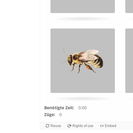
p
a
a
r
e
!
Benötigte Zeit:
0:00
Züge:
0
Reuse
Rights of use
Embed