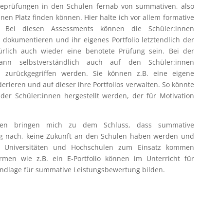
ineprüfungen in den Schulen fernab von summativen, also
en Platz finden können. Hier halte ich vor allem formative
ll. Bei diesen Assessments können die Schüler:innen
 dokumentieren und ihr eigenes Portfolio letztendlich der
türlich auch wieder eine benotete Prüfung sein. Bei der
 kann selbstverständlich auch auf den Schüler:innen
 zurückgegriffen werden. Sie können z.B. eine eigene
ieren und auf dieser ihre Portfolios verwalten. So könnte
der Schüler:innen hergestellt werden, der für Motivation
gen bringen mich zu dem Schluss, dass summative
g nach, keine Zukunft an den Schulen haben werden und
n Universitäten und Hochschulen zum Einsatz kommen
men wie z.B. ein E-Portfolio können im Unterricht für
ndlage für summative Leistungsbewertung bilden.