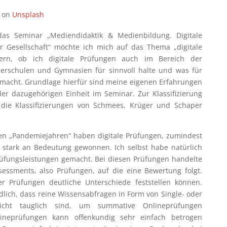
on
Unsplash
das Seminar „Mediendidaktik & Medienbildung. Digitale
r Gesellschaft“ möchte ich mich auf das Thema „digitale
ern, ob ich digitale Prüfungen auch im Bereich der
erschulen und Gymnasien für sinnvoll halte und was für
macht. Grundlage hierfür sind meine eigenen Erfahrungen
der dazugehörigen Einheit im Seminar. Zur Klassifizierung
die Klassifizierungen von Schmees, Krüger und Schaper
en „Pandemiejahren“ haben digitale Prüfungen, zumindest
 stark an Bedeutung gewonnen. Ich selbst habe natürlich
rüfungsleistungen gemacht. Bei diesen Prüfungen handelte
ssments, also Prüfungen, auf die eine Bewertung folgt.
er Prüfungen deutliche Unterschiede feststellen können.
ndlich, dass reine Wissensabfragen in Form von Single- oder
icht tauglich sind, um summative Onlineprüfungen
lineprüfungen kann offenkundig sehr einfach betrogen