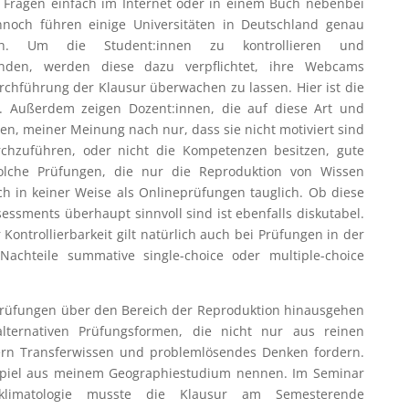
 Fragen einfach im Internet oder in einem Buch nebenbei
noch führen einige Universitäten in Deutschland genau
ch. Um die Student:innen zu kontrollieren und
nden, werden diese dazu verpflichtet, ihre Webcams
rchführung der Klausur überwachen zu lassen. Hier ist die
). Außerdem zeigen Dozent:innen, die auf diese Art und
n, meiner Meinung nach nur, dass sie nicht motiviert sind
rchzuführen, oder nicht die Kompetenzen besitzen, gute
Solche Prüfungen, die nur die Reproduktion von Wissen
h in keiner Weise als Onlineprüfungen tauglich. Ob diese
essments überhaupt sinnvoll sind ist ebenfalls diskutabel.
 Kontrollierbarkeit gilt natürlich auch bei Prüfungen in der
 Nachteile summative single-choice oder multiple-choice
prüfungen über den Bereich der Reproduktion hinausgehen
lternativen Prüfungsformen, die nicht nur aus reinen
rn Transferwissen und problemlösendes Denken fordern.
eispiel aus meinem Geographiestudium nennen. Im Seminar
klimatologie musste die Klausur am Semesterende