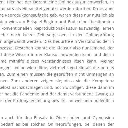
en. Hier hat der Dozent eine Onlineklausur entworfen, in
 Seminars als Hilfsmittel genutzt werden durften. Da es aber
ine Reproduktionsaufgabe gab, waren diese nur nützlich als
aten wie zum Beispiel Beginn und Ende einer bestimmten
r konventionellen Reproduktionsklausur auswendig lernen
der nach kurzer Zeit vergessen. In der Onlineprüfung
en angewandt werden. Dies bedurfte ein Verständnis der in
rozesse. Bestehen konnte die Klausur also nur jemand, der
nd diese Wissen in der Klausur anwenden kann und die in
eme mithilfe dieses Verständnisses lösen kann. Meiner
en, online wie offline, viel mehr Vorteile als die bereits
en. Zum einen müssen die geprüften nicht Unmengen an
rnen. Zum anderen zeigen sie, dass sie die Kompetenz
selbst nachzuschlagen und, noch wichtiger, diese dann im
ier hat die Pandemie und der damit verbundene Zwang zu
 der Prüfungserstellung bewirkt, an welchem hoffentlich
en auch für den Einsatz in Oberschulen und Gymnasien
bedarf es bei solchen Onlineprüfungen, bei denen der